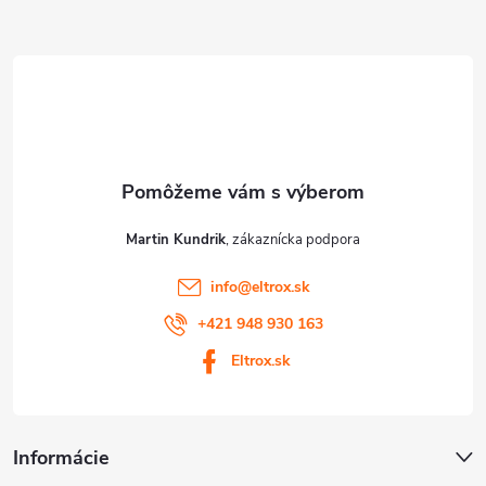
ä
t
i
e
Martin Kundrik
info
@
eltrox.sk
+421 948 930 163
Eltrox.sk
Informácie