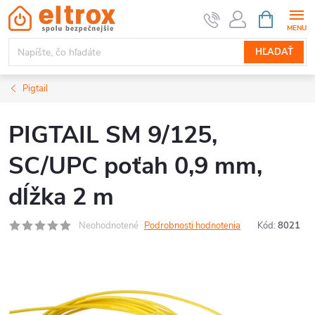
Prejsť
NÁKUPN
KOŠÍK
na
obsah
HĽADAŤ
Pigtail
PIGTAIL SM 9/125,
SC/UPC poťah 0,9 mm,
dĺžka 2 m
Neohodnotené
Podrobnosti hodnotenia
Kód:
8021