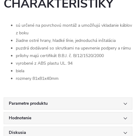
CHARAKTERISTIKY
sú určené na povrchovú montáž a umožňujú vkladanie káblov
z boku
žiadne ostré hrany, hladké línie, jednoduchá inštalácia
puzdrá dodávané so skrutkami na upevnenie podpery a rámu
prílohy majú certifikát B.B.J. č. B/12/1520/2000
vyrobené z ABS plastu UL. 94
biela
rozmery 81x81x40mm
Parametre produktu
Hodnotenie
Diskusia