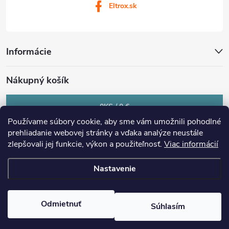
Eltrox.sk
Informácie
Nákupný košík
0
KS /
0 €
Používame súbory cookie, aby sme vám umožnili pohodlné
prehliadanie webovej stránky a vďaka analýze neustále
zlepšovali jej funkcie, výkon a použiteľnosť.
Viac informácií
Nastavenie
Copyright 2026
eltrox.sk
. Všetky práva vyhradené.
Upraviť nastavenie
cookies
Odmietnuť
Súhlasím
Vytvoril Shoptet Premium