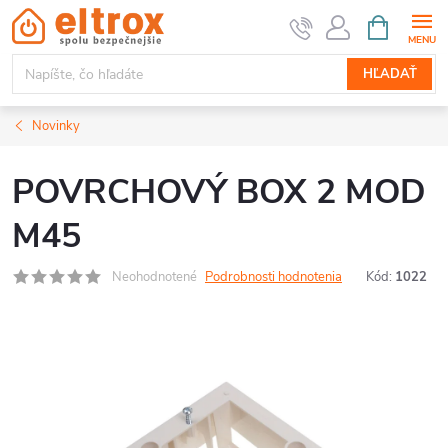
Prejsť
NÁKUPN
KOŠÍK
na
obsah
HĽADAŤ
Novinky
POVRCHOVÝ BOX 2 MOD
M45
Neohodnotené
Podrobnosti hodnotenia
Kód:
1022