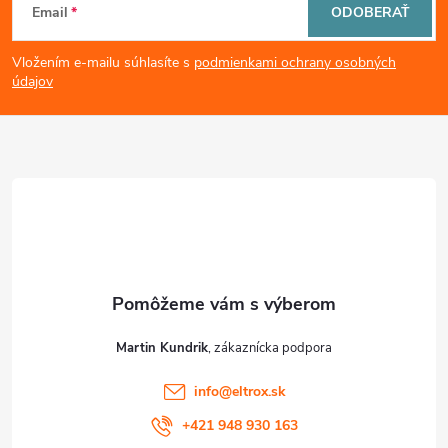
Email
ODOBERAŤ
á
Vložením e-mailu súhlasíte s
podmienkami ochrany osobných
p
údajov
ä
t
i
e
Martin Kundrik
info
@
eltrox.sk
+421 948 930 163