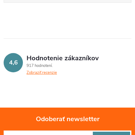
Hodnotenie zákazníkov
4,6
917 hodnotení
Zobraziť recenzie
Odoberať newsletter
Z