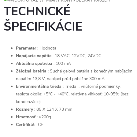
TECHNICKÉ
ŠPECIFIKÁCIE
Parameter
: Hodnota
Napájacie napätie
: 18 VAC; 12VDC; 24VDC
Aktuálna spotreba
: 100 mA
Záložná batéria
: Suchá gélová batéria s konečným nabíjacím
napätím 13,8 V, nabíjací prúd približne 300 mA
Environmentálna trieda
: Trieda I, vnútorné podmienky,
teplota okolia: +5°C - +40°C, relatívna vlhkosť: 10-95% (bez
kondenzácie)
Rozmery
: 85 X 124 X 73 mm
Hmotnosť
: ≈200g
Certifikát
: CE