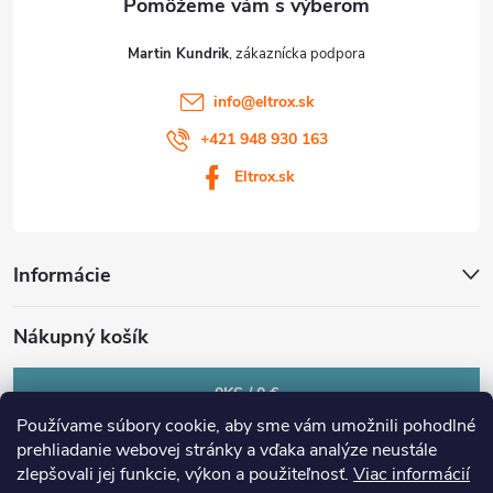
Martin Kundrik
info
@
eltrox.sk
+421 948 930 163
Eltrox.sk
Informácie
Nákupný košík
0
KS /
0 €
Používame súbory cookie, aby sme vám umožnili pohodlné
prehliadanie webovej stránky a vďaka analýze neustále
zlepšovali jej funkcie, výkon a použiteľnosť.
Viac informácií