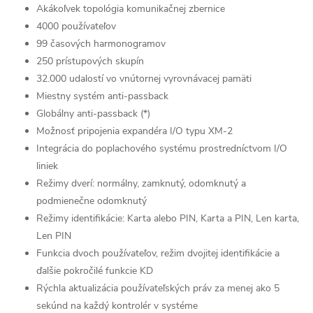
Akákoľvek topológia komunikačnej zbernice
4000 používateľov
99 časových harmonogramov
250 prístupových skupín
32.000 udalostí vo vnútornej vyrovnávacej pamäti
Miestny systém anti-passback
Globálny anti-passback (*)
Možnosť pripojenia expandéra I/O typu XM-2
Integrácia do poplachového systému prostredníctvom I/O
liniek
Režimy dverí: normálny, zamknutý, odomknutý a
podmienečne odomknutý
Režimy identifikácie: Karta alebo PIN, Karta a PIN, Len karta,
Len PIN
Funkcia dvoch používateľov, režim dvojitej identifikácie a
ďalšie pokročilé funkcie KD
Rýchla aktualizácia používateľských práv za menej ako 5
sekúnd na každý kontrolér v systéme