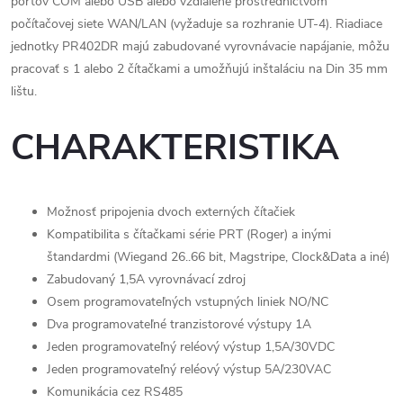
portov COM alebo USB alebo vzdialene prostredníctvom
počítačovej siete WAN/LAN (vyžaduje sa rozhranie UT-4). Riadiace
jednotky PR402DR majú zabudované vyrovnávacie napájanie, môžu
pracovať s 1 alebo 2 čítačkami a umožňujú inštaláciu na Din 35 mm
lištu.
CHARAKTERISTIKA
Možnosť pripojenia dvoch externých čítačiek
Kompatibilita s čítačkami série PRT (Roger) a inými
štandardmi (Wiegand 26..66 bit, Magstripe, Clock&Data a iné)
Zabudovaný 1,5A vyrovnávací zdroj
Osem programovateľných vstupných liniek NO/NC
Dva programovateľné tranzistorové výstupy 1A
Jeden programovateľný reléový výstup 1,5A/30VDC
Jeden programovateľný reléový výstup 5A/230VAC
Komunikácia cez RS485