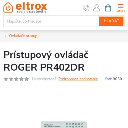
Prejsť
NÁKUPN
KOŠÍK
na
obsah
HĽADAŤ
Ovládače prístupu
Prístupový ovládač
ROGER PR402DR
Neohodnotené
Podrobnosti hodnotenia
Kód:
9050