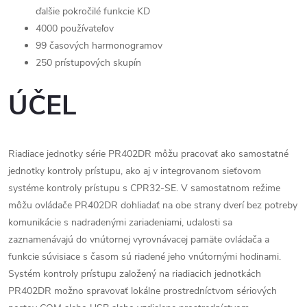
ďalšie pokročilé funkcie KD
4000 používateľov
99 časových harmonogramov
250 prístupových skupín
ÚČEL
Riadiace jednotky série PR402DR môžu pracovať ako samostatné
jednotky kontroly prístupu, ako aj v integrovanom sieťovom
systéme kontroly prístupu s CPR32-SE. V samostatnom režime
môžu ovládače PR402DR dohliadať na obe strany dverí bez potreby
komunikácie s nadradenými zariadeniami, udalosti sa
zaznamenávajú do vnútornej vyrovnávacej pamäte ovládača a
funkcie súvisiace s časom sú riadené jeho vnútornými hodinami.
Systém kontroly prístupu založený na riadiacich jednotkách
PR402DR možno spravovať lokálne prostredníctvom sériových