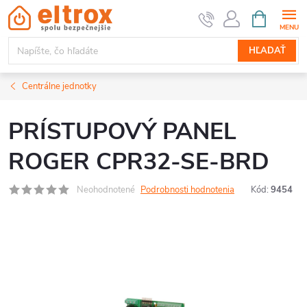
Prejsť
NÁKUPN
KOŠÍK
na
obsah
HĽADAŤ
Centrálne jednotky
PRÍSTUPOVÝ PANEL
ROGER CPR32-SE-BRD
Neohodnotené
Podrobnosti hodnotenia
Kód:
9454