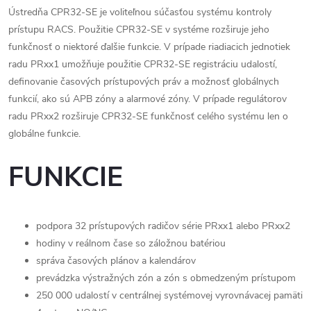
Ústredňa CPR32-SE je voliteľnou súčasťou systému kontroly
prístupu RACS. Použitie CPR32-SE v systéme rozširuje jeho
funkčnosť o niektoré ďalšie funkcie. V prípade riadiacich jednotiek
radu PRxx1 umožňuje použitie CPR32-SE registráciu udalostí,
definovanie časových prístupových práv a možnosť globálnych
funkcií, ako sú APB zóny a alarmové zóny. V prípade regulátorov
radu PRxx2 rozširuje CPR32-SE funkčnosť celého systému len o
globálne funkcie.
FUNKCIE
podpora 32 prístupových radičov série PRxx1 alebo PRxx2
hodiny v reálnom čase so záložnou batériou
správa časových plánov a kalendárov
prevádzka výstražných zón a zón s obmedzeným prístupom
250 000 udalostí v centrálnej systémovej vyrovnávacej pamäti