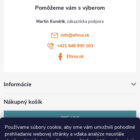
e
Martin Kundrik
info
@
eltrox.sk
+421 948 930 163
Eltrox.sk
Informácie
Nákupný košík
0
KS /
0 €
Používame súbory cookie, aby sme vám umožnili pohodlné
prehliadanie webovej stránky a vďaka analýze neustále