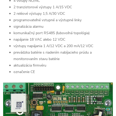
4 vstupy NO/NC
2 tranzistorové výstupy 1 A/15 VDC
2 reléové výstupy 1,5 A/30 VDC
programovateľné vstupné a výstupné linky
signalizácia alarmu
komunikačný port RS485 (ľubovoľná topológia)
napájanie 18 VAC alebo 12 VDC
výstupy napájania 1 A/12 VDC a 200 mA/12 VDC
prevádzka batérie s riadením nabíjacieho prúdu a
monitorovaním stavu batérie
aktualizácia firmvéru
označenie CE