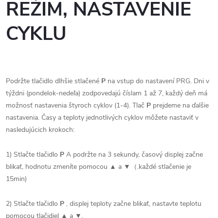
REŽIM, NASTAVENIE
CYKLU
Podržte tlačidlo dlhšie stlačené
P
na vstup do nastavení PRG. Dni v
týždni (pondelok-nedeľa) zodpovedajú číslam 1 až 7, každý deň má
možnosť nastavenia štyroch cyklov (1-4). Tlač
P
prejdeme na ďalšie
nastavenia. Časy a teploty jednotlivých cyklov môžete nastaviť v
nasledujúcich krokoch:
1) Stlačte tlačidlo
P
A podržte na 3 sekundy, časový displej začne
blikať, hodnotu zmeníte pomocou ▲ a ▼（.každé stlačenie je
15min)
2) Stlačte tlačidlo
P
, displej teploty začne blikať, nastavte teplotu
pomocou tlačidiel ▲ a ▼.