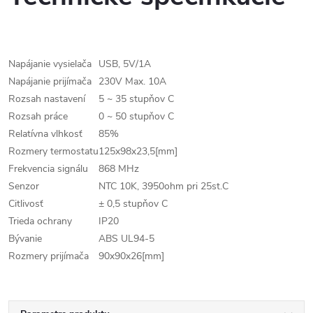
Napájanie vysielača
USB, 5V/1A
Napájanie prijímača
230V Max. 10A
Rozsah nastavení
5 ~ 35 stupňov C
Rozsah práce
0 ~ 50 stupňov C
Relatívna vlhkosť
85%
Rozmery termostatu
125x98x23,5[mm]
Frekvencia signálu
868 MHz
Senzor
NTC 10K, 3950ohm pri 25st.C
Citlivosť
± 0,5 stupňov C
Trieda ochrany
IP20
Bývanie
ABS UL94-5
Rozmery prijímača
90x90x26[mm]