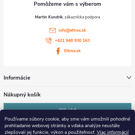
e
Martin Kundrik
info
@
eltrox.sk
+421 948 930 163
Eltrox.sk
Informácie
Nákupný košík
0
KS /
0 €
Používame súbory cookie, aby sme vám umožnili pohodlné
prehliadanie webovej stránky a vďaka analýze neustále
zlepšovali jej funkcie, výkon a použiteľnosť.
Viac informácií