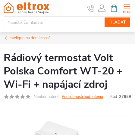
Prejsť
NÁKUPN
KOŠÍK
na
obsah
HĽADAŤ
Inteligentná domácnosť
Rádiový termostat Volt
Polska Comfort WT-20 +
Wi-Fi + napájací zdroj
Neohodnotené
Podrobnosti hodnotenia
Kód:
27859