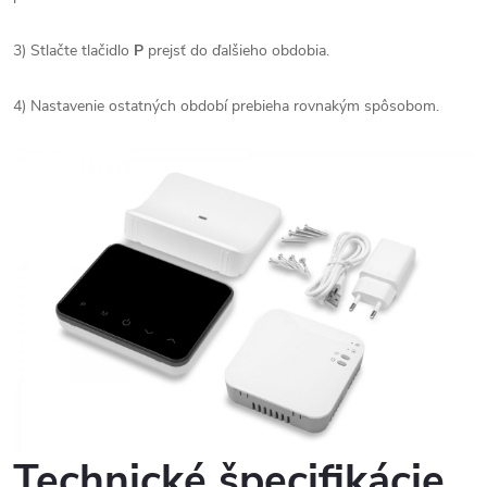
3) Stlačte tlačidlo
P
prejsť do ďalšieho obdobia.
4) Nastavenie ostatných období prebieha rovnakým spôsobom.
Technické špecifikácie