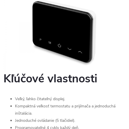
Kľúčové vlastnosti
Veľký, ľahko čitateľný displej.
Kompaktná veľkosť termostatu a prijímača a jednoduchá
inštalácia.
Jednoduché ovládanie (5 tlačidiel).
Programovateľné 4 cykly každý deň.