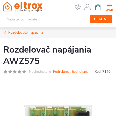
Prejsť
NÁKUPN
KOŠÍK
na
obsah
HĽADAŤ
Rozdeľovače napájania
Rozdeľovač napájania
AWZ575
Neohodnotené
Podrobnosti hodnotenia
Kód:
7140