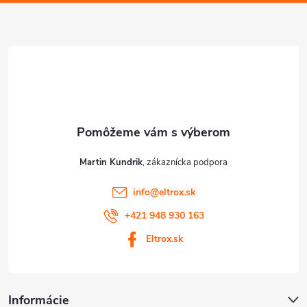
ä
t
i
e
Martin Kundrik
info
@
eltrox.sk
+421 948 930 163
Eltrox.sk
Informácie