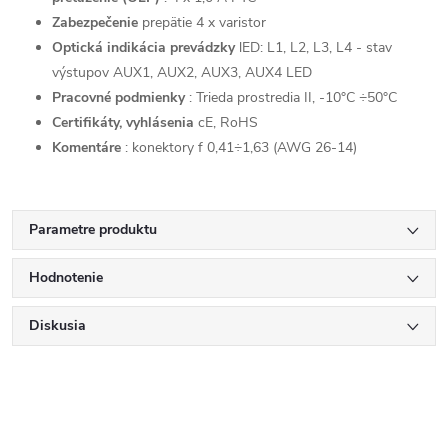
Zabezpečenie
prepätie 4 x varistor
Optická indikácia prevádzky
lED: L1, L2, L3, L4 - stav
výstupov AUX1, AUX2, AUX3, AUX4 LED
Pracovné podmienky
: Trieda prostredia II, -10°C ÷50°C
Certifikáty, vyhlásenia
cE, RoHS
Komentáre
: konektory f 0,41÷1,63 (AWG 26-14)
Parametre produktu
Hodnotenie
Diskusia