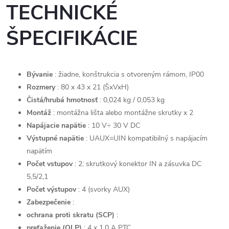
TECHNICKÉ
ŠPECIFIKÁCIE
Bývanie
: žiadne, konštrukcia s otvoreným rámom, IP00
Rozmery
: 80 x 43 x 21 (ŠxVxH)
Čistá/hrubá hmotnosť
: 0,024 kg / 0,053 kg
Montáž
: montážna lišta alebo montážne skrutky x 2
Napájacie napätie
: 10 V÷ 30 V DC
Výstupné napätie
: UAUX=UIN kompatibilný s napájacím
napätím
Počet vstupov
: 2: skrutkový konektor IN a zásuvka DC
5,5/2,1
Počet výstupov
: 4 (svorky AUX)
Zabezpečenie
:
ochrana proti skratu (SCP)
:
preťaženie (OLP)
: 4 x 1,0 A PTC