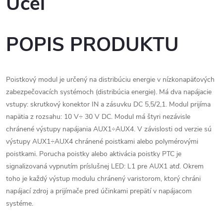
Účel
POPIS PRODUKTU
Poistkový modul je určený na distribúciu energie v nízkonapäťových
zabezpečovacích systémoch (distribúcia energie). Má dva napájacie
vstupy: skrutkový konektor IN a zásuvku DC 5,5/2,1. Modul prijíma
napätia z rozsahu: 10 V÷ 30 V DC. Modul má štyri nezávisle
chránené výstupy napájania AUX1÷AUX4. V závislosti od verzie sú
výstupy AUX1÷AUX4 chránené poistkami alebo polymérovými
poistkami. Porucha poistky alebo aktivácia poistky PTC je
signalizovaná vypnutím príslušnej LED: L1 pre AUX1 atď. Okrem
toho je každý výstup modulu chránený varistorom, ktorý chráni
napájací zdroj a prijímače pred účinkami prepätí v napájacom
systéme.