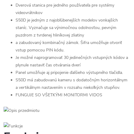
Dverová stanica pre jedného používateľa pre systémy
videovrátnikov
S50D je jedným z najobľúbenejších modelov vonkajších
staníc. Vyznačuje sa výnimočnou odolnosťou, pevným
puzdrom z tvrdenej hliníkovej zliatiny
a zabudovaný kombinačný zámok. Šifra umožňuje otvoriť
vstup pomocou PIN kódu.
Je možné naprogramovať 30 jedinečných vstupných kódov a
plynule nastaviť čas otvárania dverí
Panel umožňuje aj pripojenie ďalšieho výstupného tlačidla.
S50D má zabudovanú kameru s dodatočným horizontálnym
a vertikálnym nastavením v rozsahu niekoľkých stupňov.
FUNGUJE SO VŠETKÝMI MONITORMI VIDOS