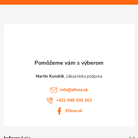
ä
t
i
e
Martin Kundrik
info
@
eltrox.sk
+421 948 930 163
Eltrox.sk