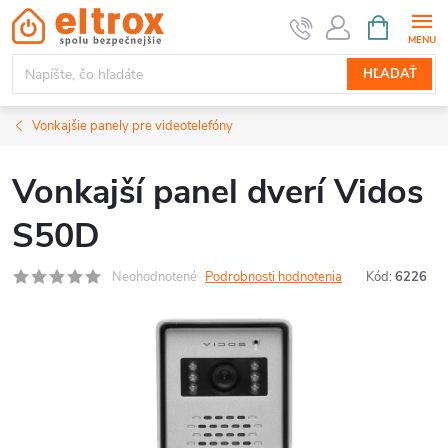
Prejsť
NÁKUPN
KOŠÍK
na
obsah
HĽADAŤ
Vonkajšie panely pre videotelefóny
Vonkajší panel dverí Vidos
S50D
Neohodnotené
Podrobnosti hodnotenia
Kód:
6226