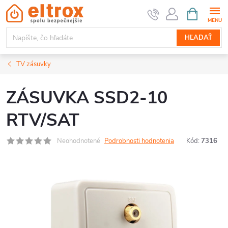
Prejsť
NÁKUPN
KOŠÍK
na
obsah
HĽADAŤ
TV zásuvky
ZÁSUVKA SSD2-10
RTV/SAT
Neohodnotené
Podrobnosti hodnotenia
Kód:
7316