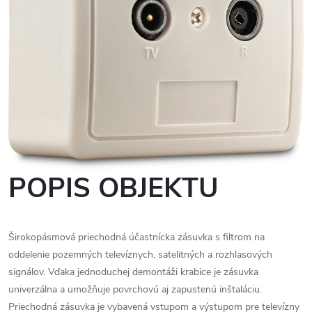
POPIS OBJEKTU
Širokopásmová priechodná účastnícka zásuvka s filtrom na
oddelenie pozemných televíznych, satelitných a rozhlasových
signálov. Vďaka jednoduchej demontáži krabice je zásuvka
univerzálna a umožňuje povrchovú aj zapustenú inštaláciu.
Priechodná zásuvka je vybavená vstupom a výstupom pre televízny