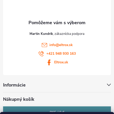
i
e
Martin Kundrik
info
@
eltrox.sk
+421 948 930 163
Eltrox.sk
Informácie
Nákupný košík
0
KS /
0 €