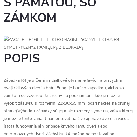
S PAMÄŤOU, SO
ZÁMKOM
POPIS
Západka R4 je určená na diaľkové otváranie ľavých a pravých a
dvojkrídlových dverí a brán. Funguje buď so západkou, alebo so
zámkom so závorou. Je určený na použitie tam, kde je možné
vyrobiť zásuvku s rozmermi 22x30x69 mm (pozri nákres na druhej
strane).Výhodou západky sú jej malé rozmery, symetria, vďaka ktorej
je možné tento variant namontovať na ľavé aj pravé dvere, a väčšia
istota fungovania aj v prípade krivého rámu dverí alebo
deformovaných dverí. Záchytku R4 možno namontovať so