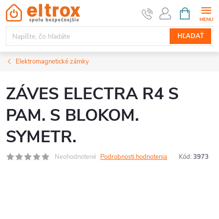
Prejsť
NÁKUPN
KOŠÍK
na
obsah
HĽADAŤ
Elektromagnetické zámky
ZÁVES ELECTRA R4 S
PAM. S BLOKOM.
SYMETR.
Neohodnotené
Podrobnosti hodnotenia
Kód:
3973