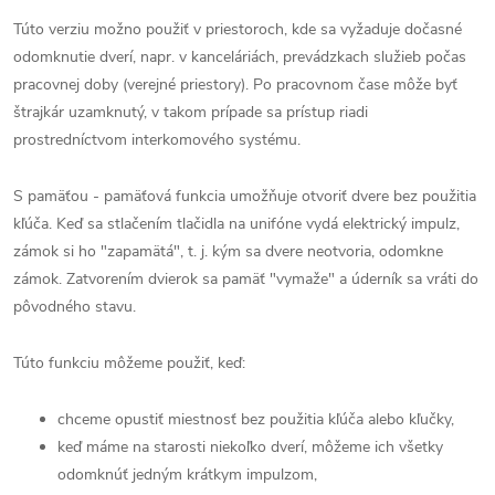
Túto verziu možno použiť v priestoroch, kde sa vyžaduje dočasné
odomknutie dverí, napr. v kanceláriách, prevádzkach služieb počas
pracovnej doby (verejné priestory). Po pracovnom čase môže byť
štrajkár uzamknutý, v takom prípade sa prístup riadi
prostredníctvom interkomového systému.
S pamäťou - pamäťová funkcia umožňuje otvoriť dvere bez použitia
kľúča. Keď sa stlačením tlačidla na unifóne vydá elektrický impulz,
zámok si ho "zapamätá", t. j. kým sa dvere neotvoria, odomkne
zámok. Zatvorením dvierok sa pamäť "vymaže" a úderník sa vráti do
pôvodného stavu.
Túto funkciu môžeme použiť, keď:
chceme opustiť miestnosť bez použitia kľúča alebo kľučky,
keď máme na starosti niekoľko dverí, môžeme ich všetky
odomknúť jedným krátkym impulzom,