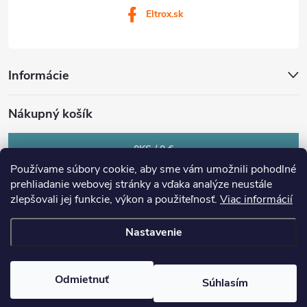
Eltrox.sk
Informácie
Nákupný košík
0
KS /
0 €
Používame súbory cookie, aby sme vám umožnili pohodlné
prehliadanie webovej stránky a vďaka analýze neustále
zlepšovali jej funkcie, výkon a použiteľnosť.
Viac informácií
Nastavenie
Copyright 2026
eltrox.sk
. Všetky práva vyhradené.
Upraviť nastavenie
cookies
Odmietnuť
Súhlasím
Vytvoril Shoptet Premium