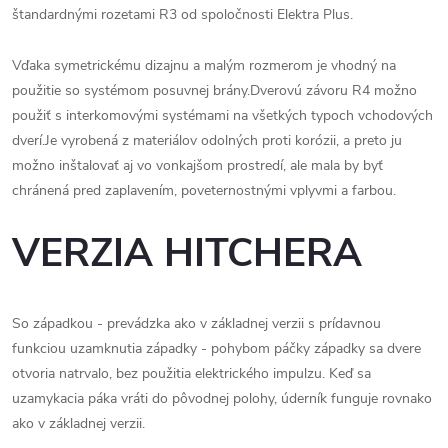
štandardnými rozetami R3 od spoločnosti Elektra Plus.
Vďaka symetrickému dizajnu a malým rozmerom je vhodný na
použitie so systémom posuvnej brány.Dverovú závoru R4 možno
použiť s interkomovými systémami na všetkých typoch vchodových
dverí.Je vyrobená z materiálov odolných proti korózii, a preto ju
možno inštalovať aj vo vonkajšom prostredí, ale mala by byť
chránená pred zaplavením, poveternostnými vplyvmi a farbou.
VERZIA HITCHERA
So západkou - prevádzka ako v základnej verzii s prídavnou
funkciou uzamknutia západky - pohybom páčky západky sa dvere
otvoria natrvalo, bez použitia elektrického impulzu. Keď sa
uzamykacia páka vráti do pôvodnej polohy, úderník funguje rovnako
ako v základnej verzii.