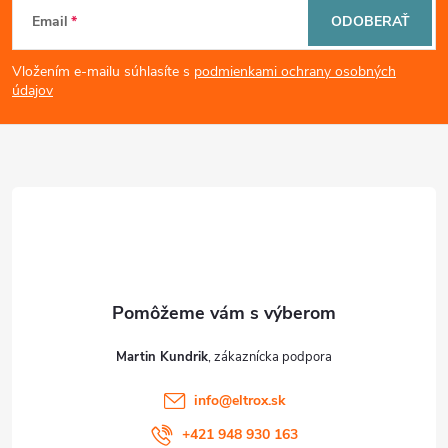
Z
Email
ODOBERAŤ
á
Vložením e-mailu súhlasíte s
podmienkami ochrany osobných
p
údajov
ä
t
i
e
Martin Kundrik
info
@
eltrox.sk
+421 948 930 163