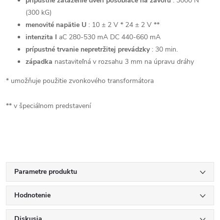
prípustné zaťaženie dverí pôsobiace na závoru
: 3000 N
(300 kG)
menovité napätie U
: 10 ± 2 V * 24 ± 2 V **
intenzita I
aC 280-530 mA DC 440-660 mA
prípustné trvanie nepretržitej prevádzky
: 30 min.
západka
nastaviteľná v rozsahu 3 mm na úpravu dráhy
* umožňuje použitie zvonkového transformátora
** v špeciálnom predstavení
Parametre produktu
Hodnotenie
Diskusia