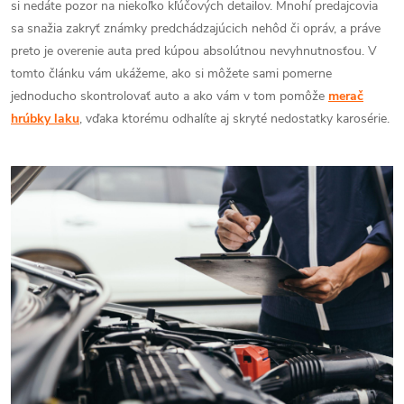
si nedáte pozor na niekoľko kľúčových detailov. Mnohí predajcovia
sa snažia zakryť známky predchádzajúcich nehôd či opráv, a práve
preto je overenie auta pred kúpou absolútnou nevyhnutnosťou. V
tomto článku vám ukážeme, ako si môžete sami pomerne
jednoducho skontrolovať auto a ako vám v tom pomôže
merač
hrúbky laku
, vďaka ktorému odhalíte aj skryté nedostatky karosérie.