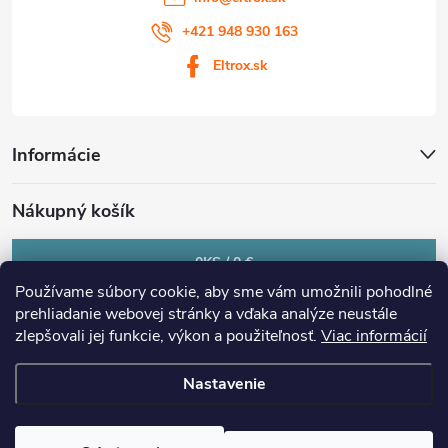
+421 948 930 163
Eltrox.sk
Informácie
Nákupný košík
0
KS /
0 €
Používame súbory cookie, aby sme vám umožnili pohodlné
prehliadanie webovej stránky a vďaka analýze neustále
zlepšovali jej funkcie, výkon a použiteľnosť.
Viac informácií
Nastavenie
Copyright 2026
eltrox.sk
. Všetky práva vyhradené.
Upraviť nastavenie
cookies