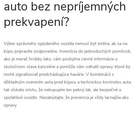
auto bez nepríjemných
prekvapení?
Výber správneho ojazdeného vozidla nemusí byť lotéria, ak sa na
kúpu pripravíte zodpovedne. Investícia do jednoduchých pomôcok,
ako je merač hrúbky laku, vám poskytne cenné informácie o
skutočnom stave karosérie a pomôže vám odhaliť opravy, ktoré by
mohli signalizovať predchádzajúce havárie. V kombinácii s
dôkladným overením auta pred kúpou a technickou kontrolou auta
tak získate istotu, že nekupujete len pekný lak, ale bezpečné a
spoľahlivé vozidlo. Nezabúdajte, že prevencia je vždy lacnejšia ako
opravy