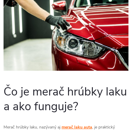
Čo je merač hrúbky laku
a ako funguje?
Merač hrúbky laku, nazývaný aj
merač laku auta
, je praktický