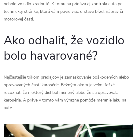
nebolo vozidlo kradnuté. K tomu sa pridáva aj kontrola auta po
technickej stránke, ktorá vám povie viac o stave bŕzd, náprav či
motorovej časti.
Ako odhaliť, že vozidlo
bolo havarované?
Najčastejšie trikom predajcov je zamaskovanie poškodených alebo
opravovaných častí karosérie. Bežným okom je veľmi ťažké
rozoznať, že niektorý diel bol menený alebo že sa opravovala
karoséria. A práve v tomto vám výrazne pomôže meranie laku na
aute.