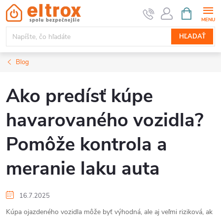
Prejsť
NÁKUPN
KOŠÍK
na
obsah
HĽADAŤ
Blog
Ako predísť kúpe
havarovaného vozidla?
Pomôže kontrola a
meranie laku auta
16.7.2025
Kúpa ojazdeného vozidla môže byť výhodná, ale aj veľmi riziková, ak