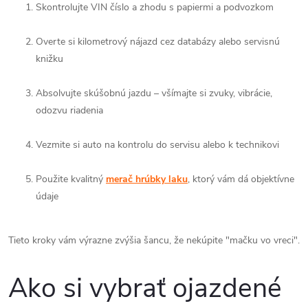
Skontrolujte VIN číslo a zhodu s papiermi a podvozkom
Overte si kilometrový nájazd cez databázy alebo servisnú
knižku
Absolvujte skúšobnú jazdu – všímajte si zvuky, vibrácie,
odozvu riadenia
Vezmite si auto na kontrolu do servisu alebo k technikovi
Použite kvalitný
merač hrúbky laku
, ktorý vám dá objektívne
údaje
Tieto kroky vám výrazne zvýšia šancu, že nekúpite "mačku vo vreci".
Ako si vybrať ojazdené