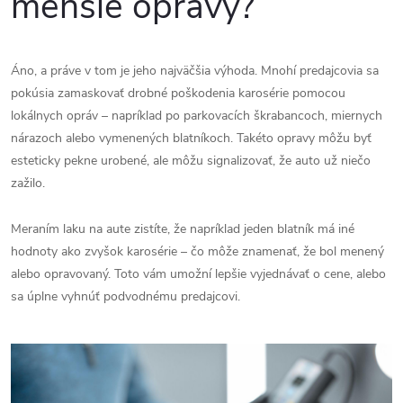
menšie opravy?
Áno, a práve v tom je jeho najväčšia výhoda. Mnohí predajcovia sa
pokúsia zamaskovať drobné poškodenia karosérie pomocou
lokálnych opráv – napríklad po parkovacích škrabancoch, miernych
nárazoch alebo vymenených blatníkoch. Takéto opravy môžu byť
esteticky pekne urobené, ale môžu signalizovať, že auto už niečo
zažilo.
Meraním laku na aute zistíte, že napríklad jeden blatník má iné
hodnoty ako zvyšok karosérie – čo môže znamenať, že bol menený
alebo opravovaný. Toto vám umožní lepšie vyjednávať o cene, alebo
sa úplne vyhnúť podvodnému predajcovi.