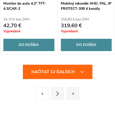
Monitor do auta 4,3'' TFT-
Mobilný rekordér AHD, PAL, IP
4.3/CAR-2
PROTECT-308 4 kanály
34,70 € bez DPH
259,80 € bez DPH
42,70 €
319,60 €
Vypredané
Vypredané
DO KOŠÍKA
DO KOŠÍKA
O
NAČÍTAŤ 12 ĎALŠÍCH
v
l
S
1
3
t
á
r
d
á