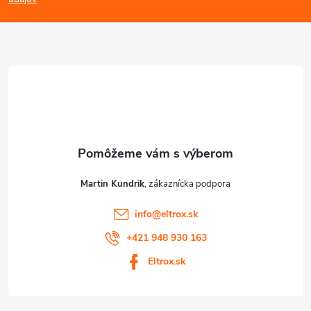
p
p
ä
i
s
t
u
i
e
Martin Kundrik
info
@
eltrox.sk
+421 948 930 163
Eltrox.sk