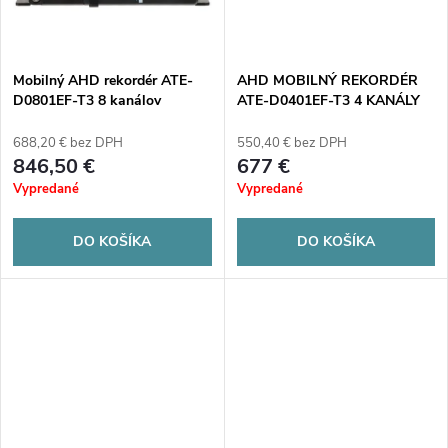
t
o
o
v
Mobilný AHD rekordér ATE-
AHD MOBILNÝ REKORDÉR
v
D0801EF-T3 8 kanálov
ATE-D0401EF-T3 4 KANÁLY
AUTONE
AUTONE
688,20 € bez DPH
550,40 € bez DPH
846,50 €
677 €
Vypredané
Vypredané
DO KOŠÍKA
DO KOŠÍKA