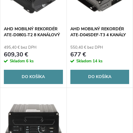
n
i
i
s
e
AHD MOBILNÝ REKORDÉR
AHD MOBILNÝ REKORDÉR
ATE-D0801-T2 8 KANÁLOVÝ
ATE-D04SDEF-T3 4 KANÁLY
p
AUTONE
AUTONE
p
495,40 € bez DPH
550,40 € bez DPH
r
609,30 €
677 €
r
Skladom
6 ks
Skladom
14 ks
o
o
DO KOŠÍKA
DO KOŠÍKA
d
d
u
u
k
k
t