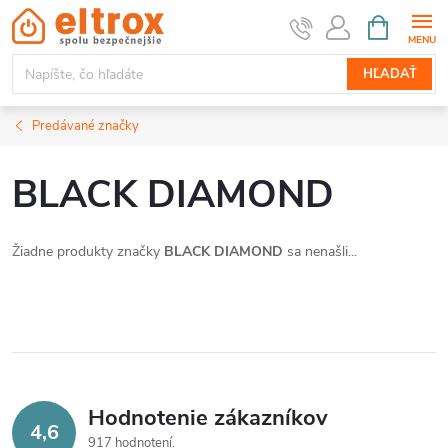
Prejsť
NÁKUPN
KOŠÍK
na
obsah
HĽADAŤ
Predávané značky
BLACK DIAMOND
Žiadne produkty značky
BLACK DIAMOND
sa nenašli...
Hodnotenie zákazníkov
4,6
917 hodnotení