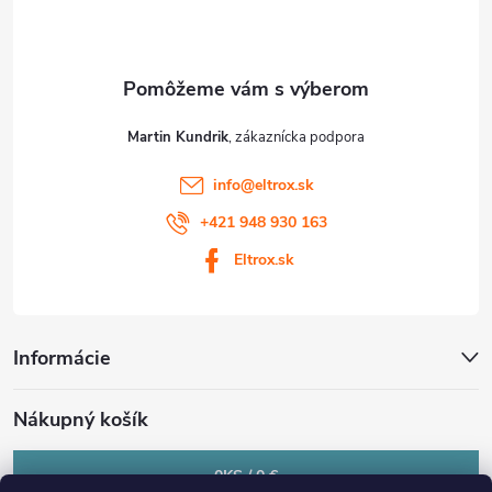
i
e
Martin Kundrik
info
@
eltrox.sk
+421 948 930 163
Eltrox.sk
Informácie
Nákupný košík
0
KS /
0 €