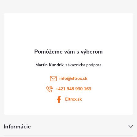
ä
v
t
ý
p
i
i
e
s
u
Martin Kundrik
info
@
eltrox.sk
+421 948 930 163
Eltrox.sk
Informácie