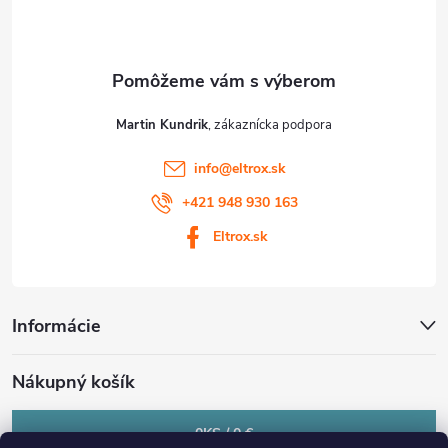
i
e
Martin Kundrik
info
@
eltrox.sk
+421 948 930 163
Eltrox.sk
Informácie
Nákupný košík
0
KS /
0 €