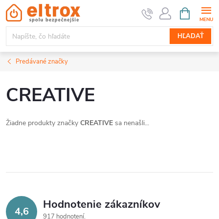
Prejsť
NÁKUPN
KOŠÍK
na
obsah
HĽADAŤ
Predávané značky
CREATIVE
Žiadne produkty značky
CREATIVE
sa nenašli...
Hodnotenie zákazníkov
4,6
917 hodnotení