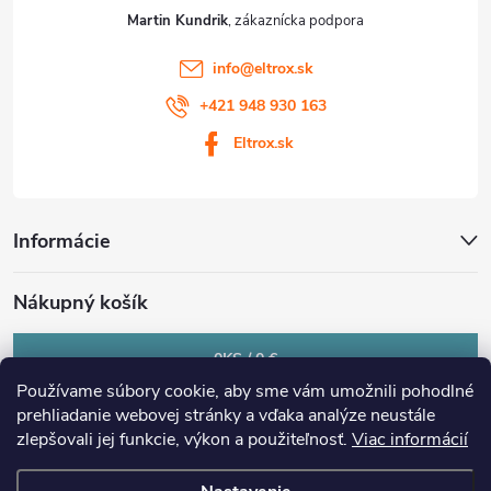
Martin Kundrik
info
@
eltrox.sk
+421 948 930 163
Eltrox.sk
Informácie
Nákupný košík
0
KS /
0 €
Používame súbory cookie, aby sme vám umožnili pohodlné
prehliadanie webovej stránky a vďaka analýze neustále
zlepšovali jej funkcie, výkon a použiteľnosť.
Viac informácií