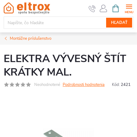
Prejsť
NÁKUPN
KOŠÍK
na
obsah
HĽADAŤ
Montážne príslušenstvo
ELEKTRA VÝVESNÝ ŠTÍT
KRÁTKY MAL.
Neohodnotené
Podrobnosti hodnotenia
Kód:
2421