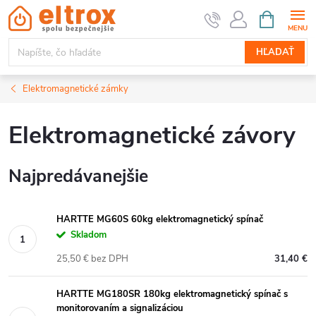
Prejsť
NÁKUPN
KOŠÍK
na
obsah
HĽADAŤ
Elektromagnetické zámky
Elektromagnetické závory
Najpredávanejšie
HARTTE MG60S 60kg elektromagnetický spínač
Skladom
25,50 € bez DPH
31,40 €
HARTTE MG180SR 180kg elektromagnetický spínač s
monitorovaním a signalizáciou