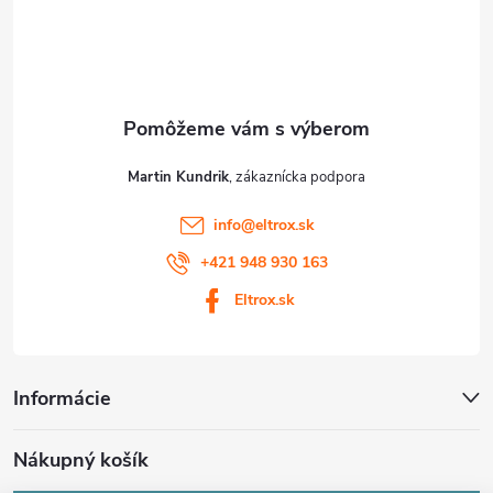
t
i
e
Martin Kundrik
info
@
eltrox.sk
+421 948 930 163
Eltrox.sk
Informácie
Nákupný košík