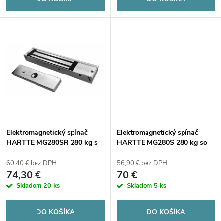
o
d
d
u
u
k
k
t
t
o
o
v
Elektromagnetický spínač
Elektromagnetický spínač
v
HARTTE MG280SR 280 kg s
HARTTE MG280S 280 kg so
monitorovaním a signalizáciou
signalizáciou
60,40 € bez DPH
56,90 € bez DPH
74,30 €
70 €
Skladom
20 ks
Skladom
5 ks
DO KOŠÍKA
DO KOŠÍKA