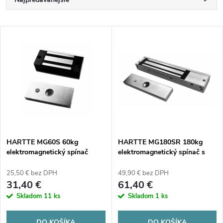
R
a
Najlacnejšie
V
Najdrahšie
d
ý
Abecedne
e
p
n
i
i
s
e
HARTTE MG60S 60kg
HARTTE MG180SR 180kg
elektromagnetický spínač
elektromagnetický spínač s
p
monitorovaním a signalizáciou
p
25,50 € bez DPH
49,90 € bez DPH
r
31,40 €
61,40 €
r
Skladom
11 ks
Skladom
1 ks
o
DO KOŠÍKA
DO KOŠÍKA