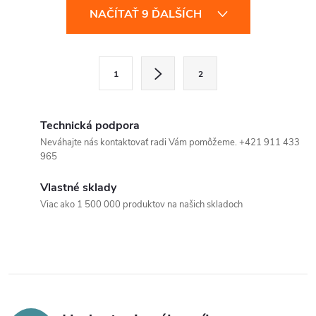
O
NAČÍTAŤ 9 ĎALŠÍCH
v
l
S
1
2
t
á
r
d
á
Technická podpora
a
n
Neváhajte nás kontaktovať radi Vám pomôžeme. +421 911 433
965
k
c
o
Vlastné sklady
i
v
Viac ako 1 500 000 produktov na našich skladoch
a
e
n
p
i
e
r