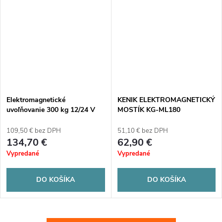
Elektromagnetické
KENIK ELEKTROMAGNETICKÝ
uvoľňovanie 300 kg 12/24 V
MOSTÍK KG-ML180
monitorované, LED
signalizácia CDVI C3S11
109,50 € bez DPH
51,10 € bez DPH
134,70 €
62,90 €
Vypredané
Vypredané
DO KOŠÍKA
DO KOŠÍKA