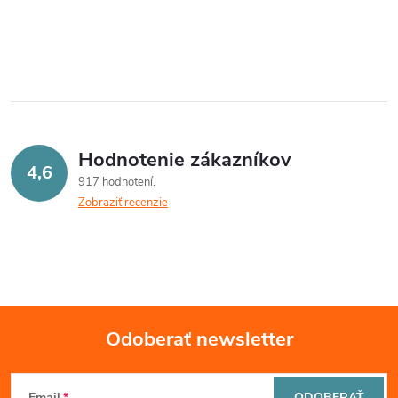
Hodnotenie zákazníkov
4,6
917 hodnotení
Zobraziť recenzie
Odoberať newsletter
Z
Email
ODOBERAŤ