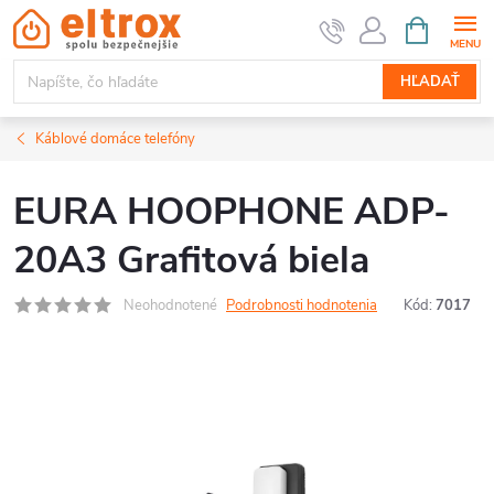
Prejsť
NÁKUPN
KOŠÍK
na
obsah
HĽADAŤ
Káblové domáce telefóny
EURA HOOPHONE ADP-
20A3 Grafitová biela
Neohodnotené
Podrobnosti hodnotenia
Kód:
7017