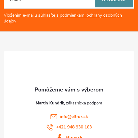
á
Vložením e-mailu súhlasíte s
podmienkami ochrany osobných
p
údajov
ä
t
i
e
Martin Kundrik
info
@
eltrox.sk
+421 948 930 163
Eltrox.sk