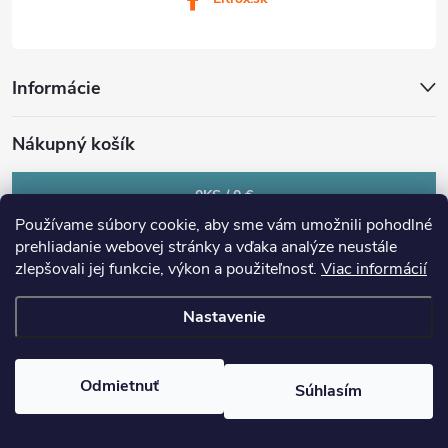
Informácie
Nákupný košík
0
KS /
0 €
Používame súbory cookie, aby sme vám umožnili pohodlné
prehliadanie webovej stránky a vďaka analýze neustále
zlepšovali jej funkcie, výkon a použiteľnosť.
Viac informácií
Nastavenie
Copyright 2026
eltrox.sk
. Všetky práva vyhradené.
Upraviť nastavenie
cookies
Odmietnuť
Súhlasím
Vytvoril Shoptet Premium