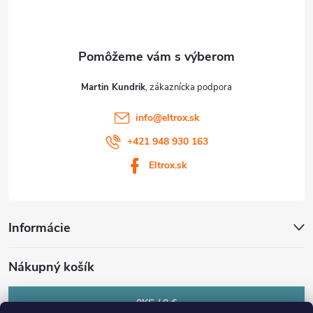
i
e
Martin Kundrik
info
@
eltrox.sk
+421 948 930 163
Eltrox.sk
Informácie
Nákupný košík
0
KS /
0 €