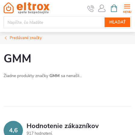
Prejsť
NÁKUPN
KOŠÍK
na
obsah
HĽADAŤ
Predávané značky
GMM
Žiadne produkty značky
GMM
sa nenašli...
Hodnotenie zákazníkov
4,6
917 hodnotení