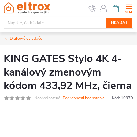
Prejsť
NÁKUPN
KOŠÍK
na
obsah
HĽADAŤ
Diaľkové ovládače
KING GATES Stylo 4K 4-
kanálový zmenovým
kódom 433,92 MHz, čierna
Neohodnotené
Podrobnosti hodnotenia
Kód:
10979