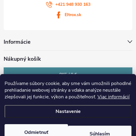
+421 948 930 163
Eltrox.sk
Informácie
Nákupný košík
0
KS /
0 €
Používame súbory cookie, aby sme vám umožnili pohodlné
prehliadanie webovej stránky a vďaka analýze neustále
zlepšovali jej funkcie, výkon a použiteľnosť.
Viac informácií
Nastavenie
Copyright 2026
eltrox.sk
. Všetky práva vyhradené.
Upraviť nastavenie
cookies
Odmietnuť
Súhlasím