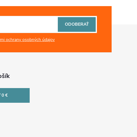
ODOBERAŤ
mi ochrany osobných údajov
šík
/
0 €