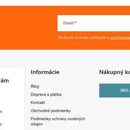
Email
Vložením e-mailu súhlasíte s
podmienka
Informácie
Nákupný ko
Blog
0
KS 
Doprava a platba
Kontakt
Obchodné podmienky
Podmienky ochrany osobných
údajov
sk