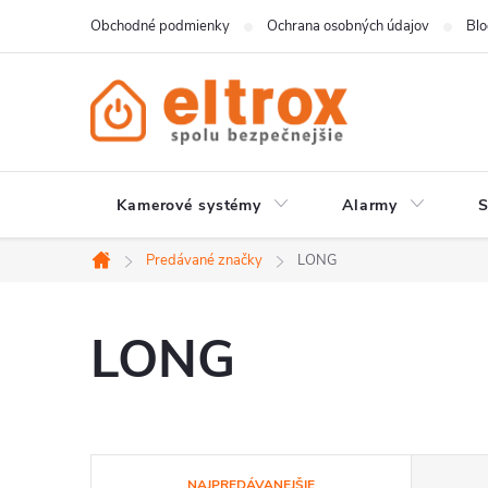
Prejsť
Obchodné podmienky
Ochrana osobných údajov
Bl
na
obsah
Kamerové systémy
Alarmy
Predávané značky
LONG
Domov
LONG
R
NAJPREDÁVANEJŠIE