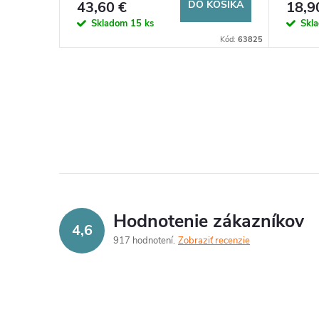
o
43,60 €
DO KOŠÍKA
18,9
d
Skladom
15 ks
Skl
d
Kód:
63825
u
u
k
O
k
v
t
t
l
o
o
á
v
d
v
Hodnotenie zákazníkov
4,6
a
917 hodnotení
Zobraziť recenzie
c
i