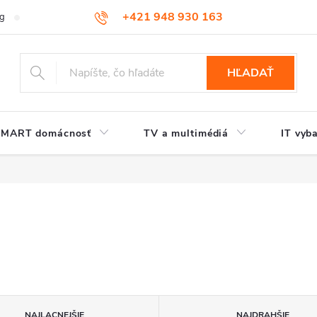
+421 948 930 163
og
Kontakt
HĽADAŤ
SMART domácnosť
TV a multimédiá
IT vyb
NAJLACNEJŠIE
NAJDRAHŠIE