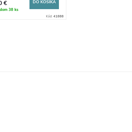
0 €
DO KOŠÍKA
adom
38 ks
Kód:
41888