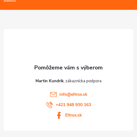
p
p
ä
i
s
t
u
i
e
Martin Kundrik
info
@
eltrox.sk
+421 948 930 163
Eltrox.sk