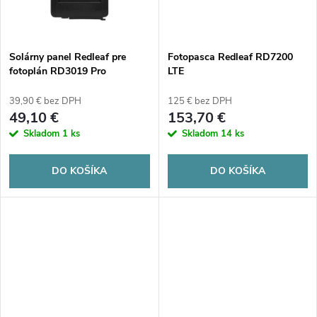
t
o
o
v
Solárny panel Redleaf pre
Fotopasca Redleaf RD7200
v
fotoplán RD3019 Pro
LTE
39,90 € bez DPH
125 € bez DPH
49,10 €
153,70 €
Skladom
1 ks
Skladom
14 ks
DO KOŠÍKA
DO KOŠÍKA