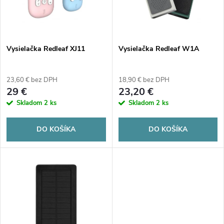
n
i
i
s
e
Vysielačka Redleaf XJ11
Vysielačka Redleaf W1A
p
p
23,60 € bez DPH
18,90 € bez DPH
r
29 €
23,20 €
r
Skladom
2 ks
Skladom
2 ks
o
o
DO KOŠÍKA
DO KOŠÍKA
d
d
u
u
k
k
t