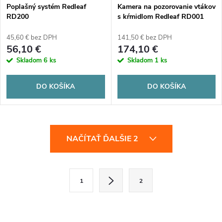
Poplašný systém Redleaf
Kamera na pozorovanie vtákov
RD200
s kŕmidlom Redleaf RD001
45,60 € bez DPH
141,50 € bez DPH
56,10 €
174,10 €
Skladom
6 ks
Skladom
1 ks
DO KOŠÍKA
DO KOŠÍKA
O
NAČÍTAŤ ĎALŠIE 2
v
l
S
1
2
t
á
r
d
á