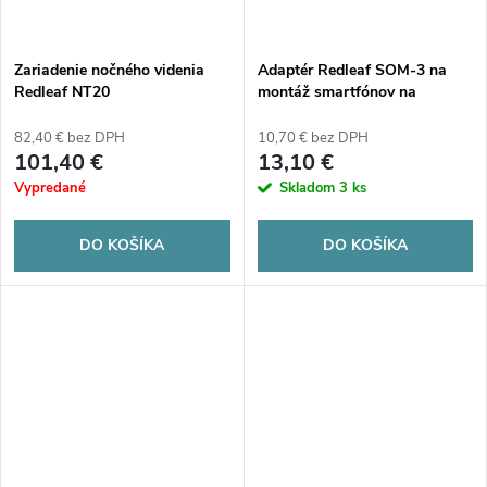
Zariadenie nočného videnia
Adaptér Redleaf SOM-3 na
Redleaf NT20
montáž smartfónov na
ďalekohľady, teleskopy a
mikroskopy
82,40 € bez DPH
10,70 € bez DPH
101,40 €
13,10 €
Vypredané
Skladom
3 ks
DO KOŠÍKA
DO KOŠÍKA