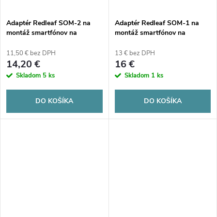
Adaptér Redleaf SOM-2 na
Adaptér Redleaf SOM-1 na
montáž smartfónov na
montáž smartfónov na
ďalekohľady, teleskopy a
ďalekohľady, teleskopy a
mikroskopy
mikroskopy
11,50 € bez DPH
13 € bez DPH
14,20 €
16 €
Skladom
5 ks
Skladom
1 ks
DO KOŠÍKA
DO KOŠÍKA