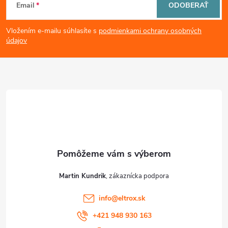
Email
ODOBERAŤ
á
Vložením e-mailu súhlasíte s
podmienkami ochrany osobných
p
údajov
ä
t
i
e
Martin Kundrik
info
@
eltrox.sk
+421 948 930 163