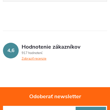
Hodnotenie zákazníkov
4,6
917 hodnotení
Zobraziť recenzie
Odoberať newsletter
Z