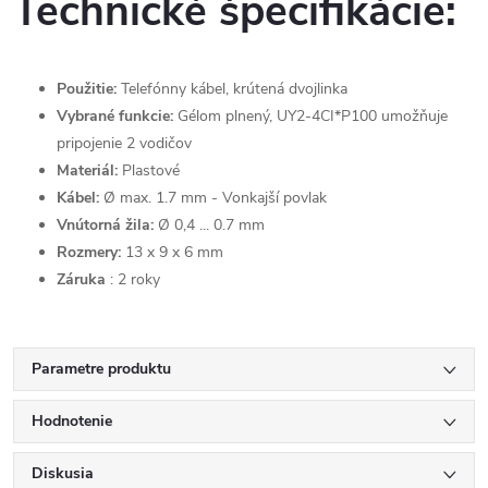
Technické špecifikácie:
Použitie:
Telefónny kábel, krútená dvojlinka
Vybrané funkcie:
Gélom plnený, UY2-4CI*P100 umožňuje
pripojenie 2 vodičov
Materiál:
Plastové
Kábel:
Ø max. 1.7 mm - Vonkajší povlak
Vnútorná žila:
Ø 0,4 ... 0.7 mm
Rozmery:
13 x 9 x 6 mm
Záruka
: 2 roky
Parametre produktu
Hodnotenie
Diskusia