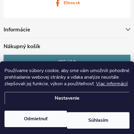
Eltrox.sk
Informácie
Nákupný košík
0
KS /
0 €
Používame súbory cookie, aby sme vám umožnili pohodlné
prehliadanie webovej stránky a vďaka analýze neustále
zlepšovali jej funkcie, výkon a použiteľnosť.
Viac informácií
Nastavenie
Copyright 2026
eltrox.sk
. Všetky práva vyhradené.
Upraviť nastavenie
cookies
Odmietnuť
Súhlasím
Vytvoril Shoptet Premium