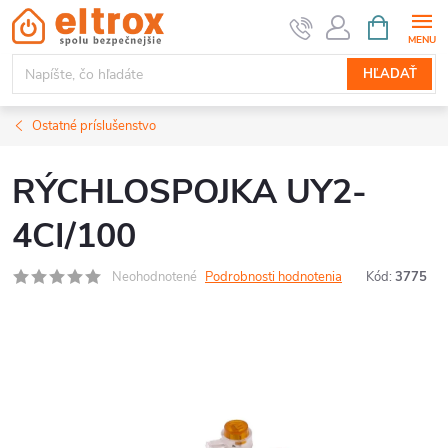
Prejsť
NÁKUPN
KOŠÍK
na
obsah
HĽADAŤ
Ostatné príslušenstvo
RÝCHLOSPOJKA UY2-
4CI/100
Neohodnotené
Podrobnosti hodnotenia
Kód:
3775