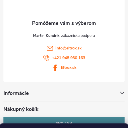
i
e
Martin Kundrik
info
@
eltrox.sk
+421 948 930 163
Eltrox.sk
Informácie
Nákupný košík
0
KS /
0 €