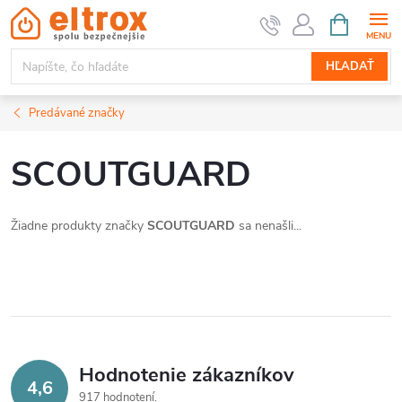
Prejsť
NÁKUPN
KOŠÍK
na
obsah
HĽADAŤ
Predávané značky
SCOUTGUARD
Žiadne produkty značky
SCOUTGUARD
sa nenašli...
Hodnotenie zákazníkov
4,6
917 hodnotení