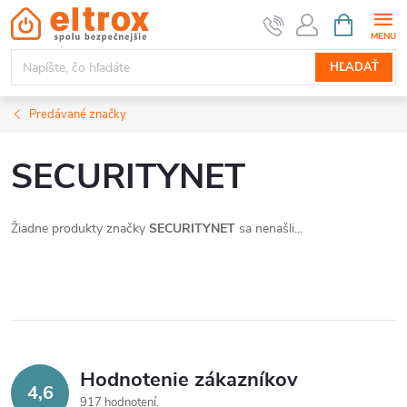
Prejsť
NÁKUPN
KOŠÍK
na
obsah
HĽADAŤ
Predávané značky
SECURITYNET
Žiadne produkty značky
SECURITYNET
sa nenašli...
Hodnotenie zákazníkov
4,6
917 hodnotení