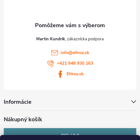
i
e
Martin Kundrik
info
@
eltrox.sk
+421 948 930 163
Eltrox.sk
Informácie
Nákupný košík
0
KS /
0 €