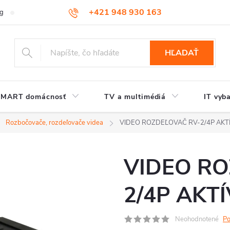
+421 948 930 163
og
Kontakt
HĽADAŤ
SMART domácnosť
TV a multimédiá
IT vyb
Rozbočovače, rozdeľovače videa
VIDEO ROZDEĽOVAČ RV-2/4P AKT
VIDEO RO
2/4P AKT
Neohodnotené
Po