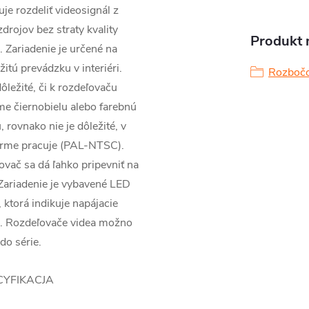
e rozdeliť videosignál z
drojov bez straty kvality
Produkt n
. Zariadenie je určené na
žitú prevádzku v interiéri.
Rozbočo
dôležité, či k rozdeľovaču
me čiernobielu alebo farebnú
 rovnako nie je dôležité, v
orme pracuje (PAL-NTSC).
vač sa dá ľahko pripevniť na
Zariadenie je vybavené LED
 ktorá indikuje napájacie
e. Rozdeľovače videa možno
 do série.