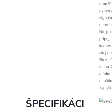
umožňuj
dvoch z
signálu
nepretr
Nie je 
pripojí
kameru,
akej n
Rozdeľo
stenu. 
diódou,
napäti
zapojiť
ŠPECIFIKÁCI