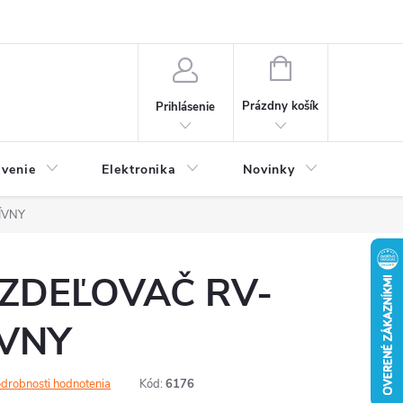
NÁKUPNÝ
KOŠÍK
Prázdny košík
Prihlásenie
avenie
Elektronika
Novinky
ÍVNY
ZDEĽOVAČ RV-
ÍVNY
drobnosti hodnotenia
Kód:
6176