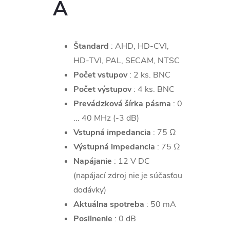
A
Štandard
: AHD, HD-CVI,
HD-TVI, PAL, SECAM, NTSC
Počet vstupov
: 2 ks. BNC
Počet výstupov
: 4 ks. BNC
Prevádzková šírka pásma
: 0
... 40 MHz (-3 dB)
Vstupná impedancia
: 75 Ω
Výstupná impedancia
: 75 Ω
Napájanie
: 12 V DC
(napájací zdroj nie je súčasťou
dodávky)
Aktuálna spotreba
: 50 mA
Posilnenie
: 0 dB