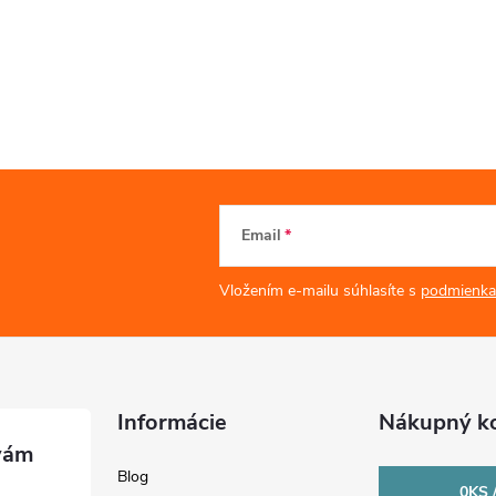
Email
Vložením e-mailu súhlasíte s
podmienka
Informácie
Nákupný ko
Blog
0
KS 