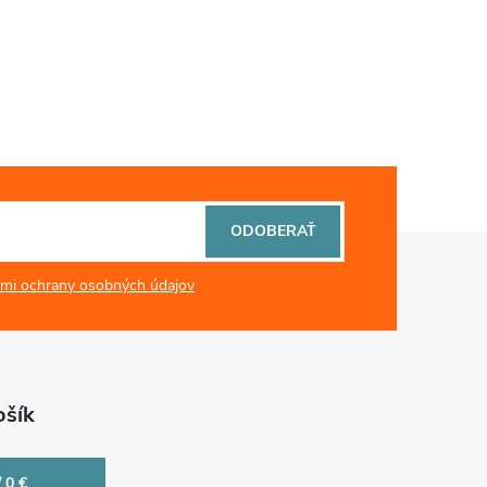
ODOBERAŤ
mi ochrany osobných údajov
šík
/
0 €