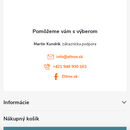
u
i
e
Martin Kundrik
info
@
eltrox.sk
+421 948 930 163
Eltrox.sk
Informácie
Nákupný košík