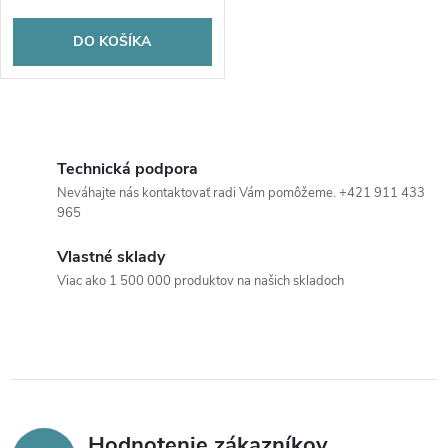
o
o
DO KOŠÍKA
d
d
u
O
u
k
v
Technická podpora
k
Neváhajte nás kontaktovať radi Vám pomôžeme. +421 911 433
t
l
965
t
á
o
Vlastné sklady
o
Viac ako 1 500 000 produktov na našich skladoch
d
v
a
v
c
i
Hodnotenie zákazníkov