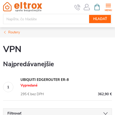
Prejsť
NÁKUPN
KOŠÍK
na
obsah
HĽADAŤ
Routery
VPN
Najpredávanejšie
UBIQUITI EDGEROUTER ER-8
Vypredané
295 € bez DPH
362,90 €
Filtrovať