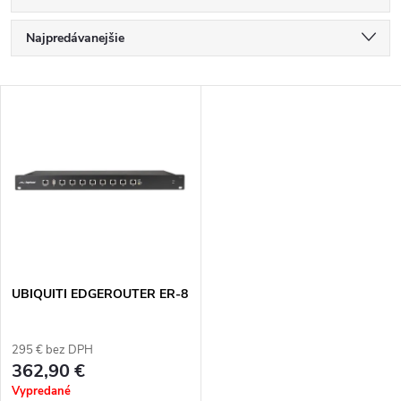
R
Najpredávanejšie
a
Najlacnejšie
V
Najdrahšie
d
ý
Abecedne
e
p
n
i
i
s
e
UBIQUITI EDGEROUTER ER-8
p
p
295 € bez DPH
r
362,90 €
r
Vypredané