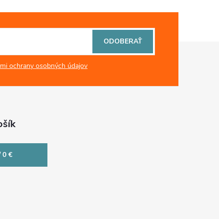
ODOBERAŤ
mi ochrany osobných údajov
šík
/
0 €