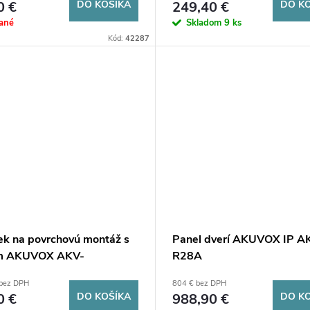
0 €
DO KOŠÍKA
249,40 €
DO K
ané
Skladom
9 ks
Kód:
42287
k na povrchovú montáž s
Panel dverí AKUVOX IP A
m AKUVOX AKV-
R28A
R28X-SUR
 bez DPH
804 € bez DPH
0 €
DO KOŠÍKA
988,90 €
DO K