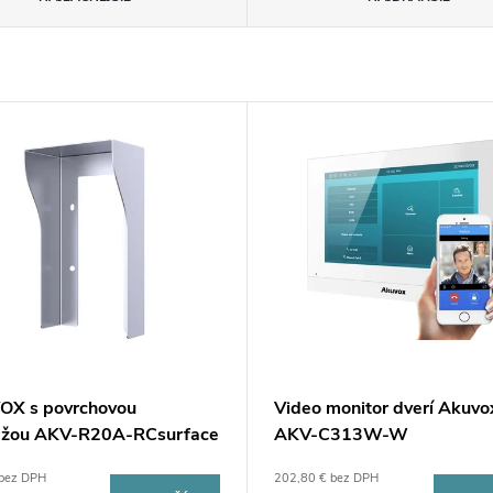
X s povrchovou
Video monitor dverí Akuvo
žou AKV-R20A-RCsurface
AKV-C313W-W
 bez DPH
202,80 € bez DPH