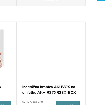
x
Montážna krabica AKUVOX na
omietku AKV-R27XR28X-BOX
52,40 € bez DPH