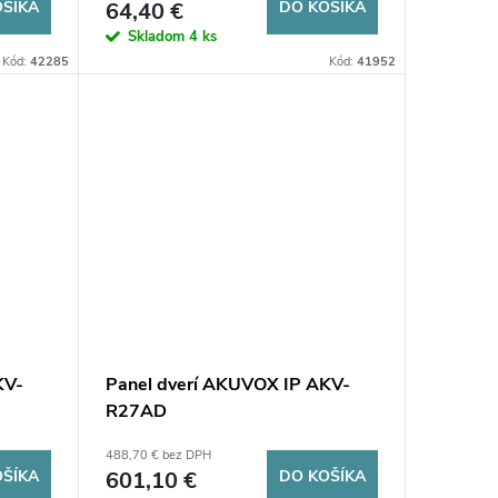
OŠÍKA
64,40 €
DO KOŠÍKA
Skladom
4 ks
Kód:
42285
Kód:
41952
KV-
Panel dverí AKUVOX IP AKV-
R27AD
488,70 € bez DPH
OŠÍKA
601,10 €
DO KOŠÍKA