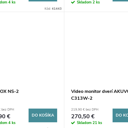
adom
4 ks
Skladom
2 ks
Kód:
41443
OX NS-2
Video monitor dverí AKU
C313W-2
€ bez DPH
219,90 € bez DPH
90 €
DO KOŠÍKA
270,50 €
DO K
adom
4 ks
Skladom
21 ks