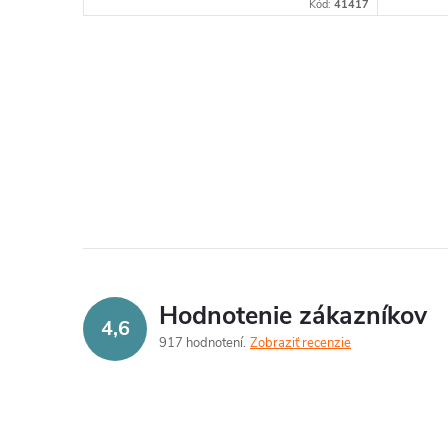
Kód:
41417
O
v
l
á
d
a
Hodnotenie zákazníkov
c
4,6
917 hodnotení
Zobraziť recenzie
i
e