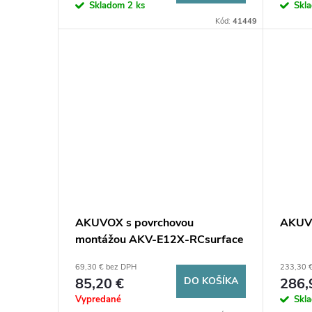
Skladom
2 ks
Skl
Kód:
41449
AKUVOX s povrchovou
AKUV
montážou AKV-E12X-RCsurface
69,30 € bez DPH
233,30 
85,20 €
DO KOŠÍKA
286,
Vypredané
Skl