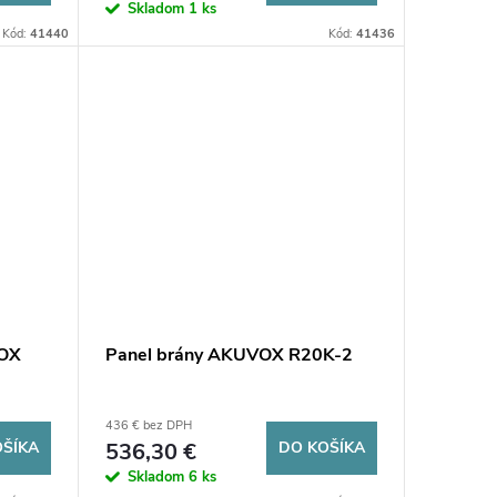
Skladom
1 ks
Kód:
41440
Kód:
41436
VOX
Panel brány AKUVOX R20K-2
436 € bez DPH
OŠÍKA
536,30 €
DO KOŠÍKA
Skladom
6 ks