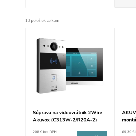
a
13
položiek celkom
d
V
e
ý
n
p
i
i
e
s
p
p
Súprava na videovrátnik 2Wire
AKUVO
r
Akuvox (C313W-2/R20A-2)
montá
r
o
208 € bez DPH
69,30 €