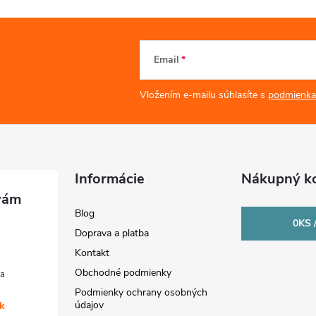
Email
Vložením e-mailu súhlasíte s
podmienka
Informácie
Nákupný ko
Blog
0
KS 
Doprava a platba
Kontakt
Obchodné podmienky
Podmienky ochrany osobných
údajov
sk