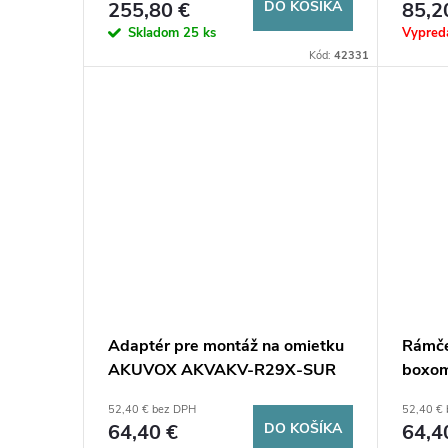
o
255,80 €
DO KOŠÍKA
85,2
d
Skladom
25 ks
Vypred
d
Kód:
42331
u
u
k
k
t
t
o
o
v
v
Adaptér pre montáž na omietku
Rámče
AKUVOX AKVAKV-R29X-SUR
boxo
R27X
52,40 € bez DPH
52,40 €
64,40 €
DO KOŠÍKA
64,4