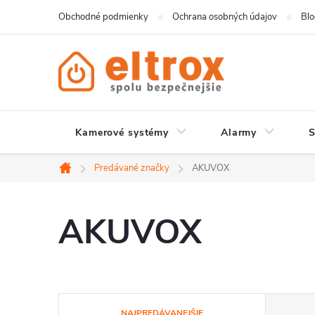
Prejsť
Obchodné podmienky
Ochrana osobných údajov
Bl
na
obsah
Kamerové systémy
Alarmy
Predávané značky
AKUVOX
Domov
AKUVOX
R
NAJPREDÁVANEJŠIE