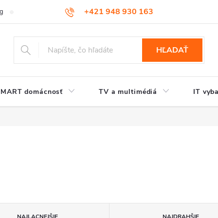
+421 948 930 163
og
Kontakt
HĽADAŤ
SMART domácnosť
TV a multimédiá
IT vyb
NAJLACNEJŠIE
NAJDRAHŠIE