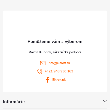
ä
v
t
ý
p
i
i
e
s
u
Martin Kundrik
info
@
eltrox.sk
+421 948 930 163
Eltrox.sk
Informácie