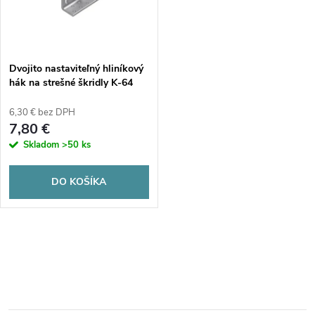
n
i
i
s
e
Dvojito nastaviteľný hliníkový
hák na strešné škridly K-64
p
p
6,30 € bez DPH
r
7,80 €
r
Skladom
>50 ks
o
o
DO KOŠÍKA
d
d
u
O
u
k
v
k
t
l