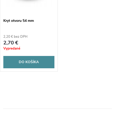
t
o
o
v
Kryt otvoru 54 mm
v
2,20 € bez DPH
2,70 €
Vypredané
DO KOŠÍKA
O
v
l