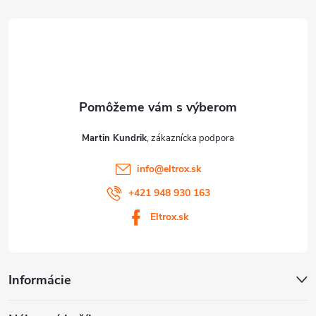
v
t
ý
p
i
i
e
s
u
Martin Kundrik
info
@
eltrox.sk
+421 948 930 163
Eltrox.sk
Informácie