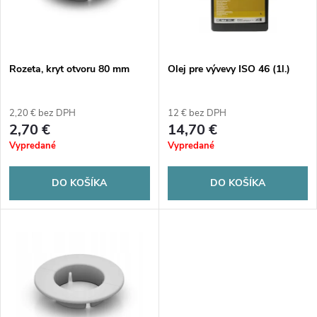
n
i
i
s
e
Rozeta, kryt otvoru 80 mm
Olej pre vývevy ISO 46 (1l.)
p
p
2,20 € bez DPH
12 € bez DPH
r
2,70 €
14,70 €
r
Vypredané
Vypredané
o
o
DO KOŠÍKA
DO KOŠÍKA
d
d
u
u
k
k
t