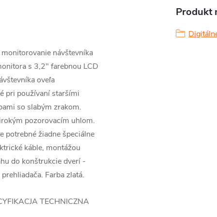
Produkt n
Digitáln
a monitorovanie návštevníka
monitora s 3,2" farebnou LCD
ávštevníka oveľa
é pri používaní staršími
obami so slabým zrakom.
širokým pozorovacím uhlom.
je potrebné žiadne špeciálne
ektrické káble, montážou
hu do konštrukcie dverí -
prehliadača. Farba zlatá.