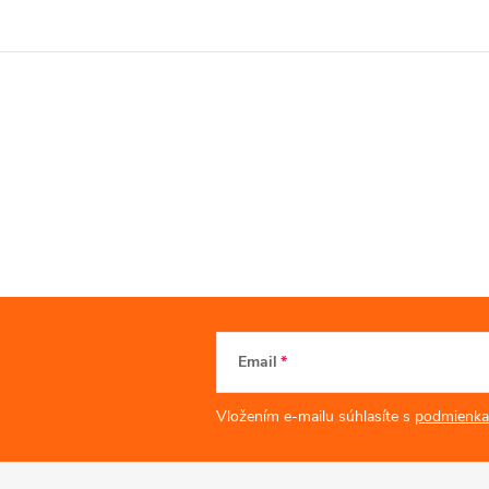
Email
Vložením e-mailu súhlasíte s
podmienka