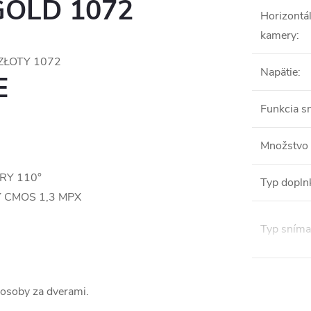
GOLD 1072
Horizontá
kamery
:
Napätie
:
E
Funkcia s
Množstvo
RY 110°
Typ doplnk
 CMOS 1,3 MPX
Typ sníma
 osoby za dverami.