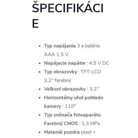
ŠPECIFIKÁCI
E
Typ napájania
3 x batérie
AAA 1,5 V
Napájacie napätie
: 4,5 V DC
Typ obrazovky
: TFT-LCD
3,2" farebný
Veľkosť obrazovky
: 3,2''
Horizontálny uhol pohľadu
kamery
: 110º
Typ snímača fotoaparátu
Farebný CMOS
: 1,3 MPx
Materiál puzdra
plast +