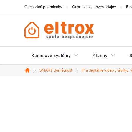
Prejsť
Obchodné podmienky
Ochrana osobných údajov
Bl
na
obsah
Kamerové systémy
Alarmy
SMART domácnosť
IP a digitálne video vrátniky,
Domov