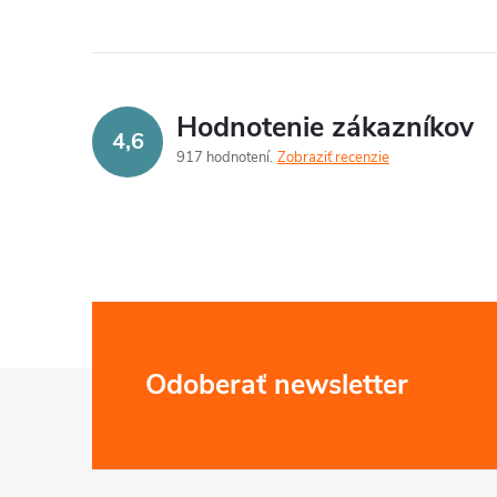
Hodnotenie zákazníkov
4,6
917 hodnotení
Zobraziť recenzie
Z
Odoberať newsletter
á