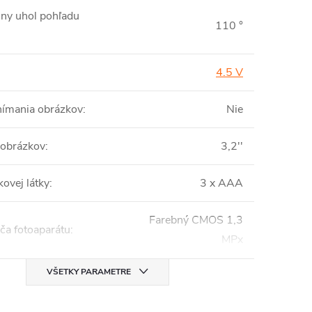
lny uhol pohľadu
110 °
4.5 V
nímania obrázkov
:
Nie
 obrázkov
:
3,2''
ovej látky
:
3 x AAA
Farebný CMOS 1,3
ča fotoaparátu
:
MPx
VŠETKY PARAMETRE