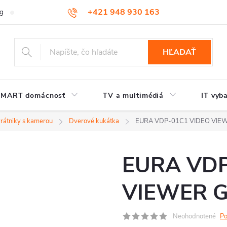
+421 948 930 163
og
Kontakt
HĽADAŤ
SMART domácnosť
TV a multimédiá
IT vyb
 vrátniky s kamerou
Dverové kukátka
EURA VDP-01C1 VIDEO VIE
EURA VDP
VIEWER 
Neohodnotené
Po