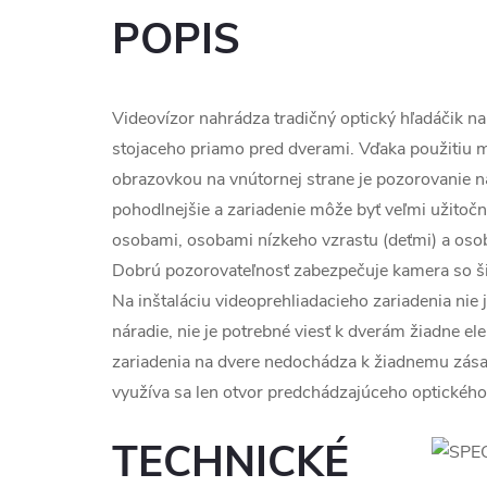
POPIS
Videovízor nahrádza tradičný optický hľadáčik n
stojaceho priamo pred dverami. Vďaka použitiu 
obrazovkou na vnútornej strane je pozorovanie n
pohodlnejšie a zariadenie môže byť veľmi užitočn
osobami, osobami nízkeho vzrastu (deťmi) a os
Dobrú pozorovateľnosť zabezpečuje kamera so 
Na inštaláciu videoprehliadacieho zariadenia nie 
náradie, nie je potrebné viesť k dverám žiadne el
zariadenia na dvere nedochádza k žiadnemu zása
využíva sa len otvor predchádzajúceho optického 
TECHNICKÉ