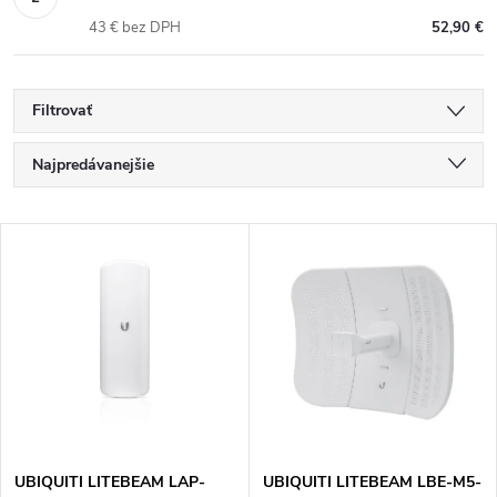
43 € bez DPH
52,90 €
Filtrovať
R
Najpredávanejšie
a
Najlacnejšie
V
Najdrahšie
d
ý
Abecedne
e
p
n
i
i
s
UBIQUITI LITEBEAM LAP-
UBIQUITI LITEBEAM LBE-M5-