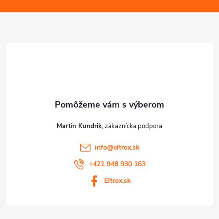
p
i
ä
s
t
u
i
e
Martin Kundrik
info
@
eltrox.sk
+421 948 930 163
Eltrox.sk