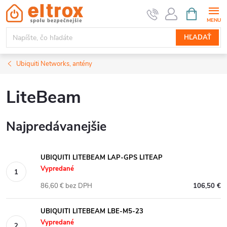
Prejsť
NÁKUPN
KOŠÍK
na
obsah
HĽADAŤ
Ubiquiti Networks, antény
LiteBeam
Najpredávanejšie
UBIQUITI LITEBEAM LAP-GPS LITEAP
Vypredané
86,60 € bez DPH
106,50 €
UBIQUITI LITEBEAM LBE-M5-23
Vypredané