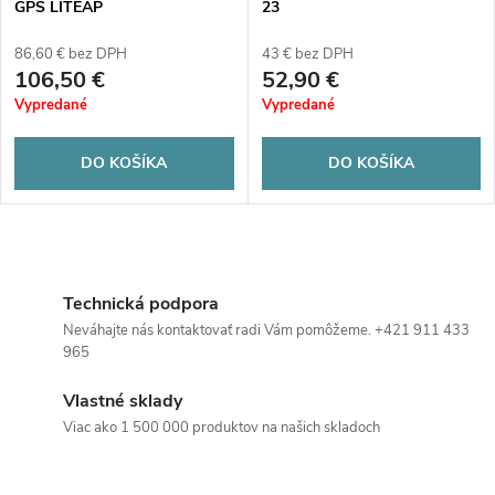
e
GPS LITEAP
23
p
p
86,60 € bez DPH
43 € bez DPH
r
106,50 €
52,90 €
r
Vypredané
Vypredané
o
o
DO KOŠÍKA
DO KOŠÍKA
d
d
u
O
u
k
v
Technická podpora
k
Neváhajte nás kontaktovať radi Vám pomôžeme. +421 911 433
t
l
965
t
á
o
Vlastné sklady
o
Viac ako 1 500 000 produktov na našich skladoch
d
v
a