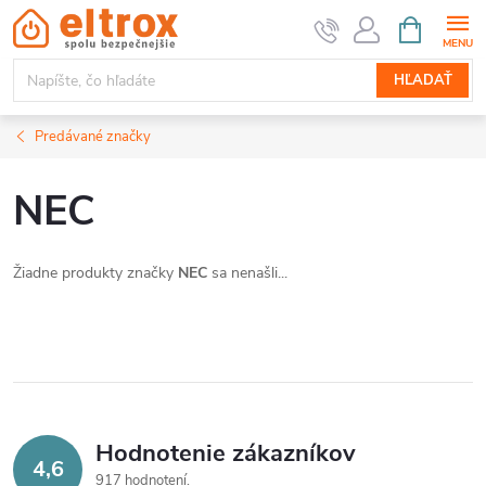
Prejsť
NÁKUPN
KOŠÍK
na
obsah
HĽADAŤ
Predávané značky
NEC
Žiadne produkty značky
NEC
sa nenašli...
Hodnotenie zákazníkov
4,6
917 hodnotení