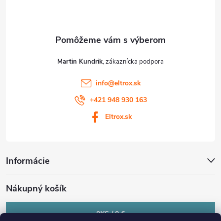
i
e
Martin Kundrik
info
@
eltrox.sk
+421 948 930 163
Eltrox.sk
Informácie
Nákupný košík
0
KS /
0 €