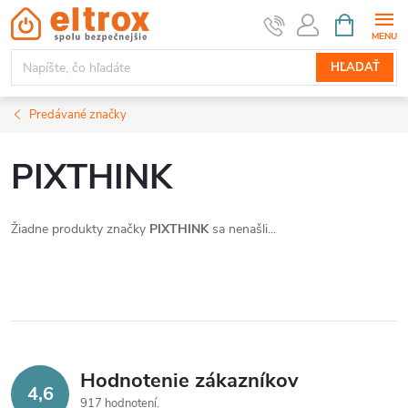
Prejsť
NÁKUPN
KOŠÍK
na
obsah
HĽADAŤ
Predávané značky
PIXTHINK
Žiadne produkty značky
PIXTHINK
sa nenašli...
Hodnotenie zákazníkov
4,6
917 hodnotení