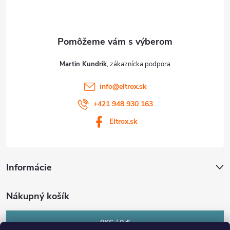
i
e
Martin Kundrik
info
@
eltrox.sk
+421 948 930 163
Eltrox.sk
Informácie
Nákupný košík
0
KS /
0 €