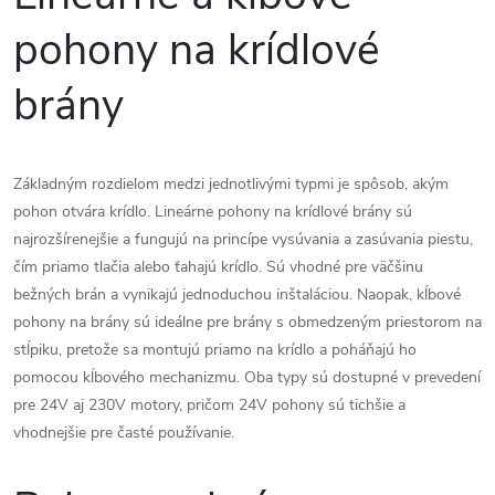
l
pohony na krídlové
á
brány
d
a
Základným rozdielom medzi jednotlivými typmi je spôsob, akým
c
pohon otvára krídlo. Lineárne pohony na krídlové brány sú
najrozšírenejšie a fungujú na princípe vysúvania a zasúvania piestu,
i
čím priamo tlačia alebo ťahajú krídlo. Sú vhodné pre väčšinu
e
bežných brán a vynikajú jednoduchou inštaláciou. Naopak, kĺbové
pohony na brány sú ideálne pre brány s obmedzeným priestorom na
p
stĺpiku, pretože sa montujú priamo na krídlo a poháňajú ho
r
pomocou kĺbového mechanizmu. Oba typy sú dostupné v prevedení
pre 24V aj 230V motory, pričom 24V pohony sú tichšie a
v
vhodnejšie pre časté používanie.
k