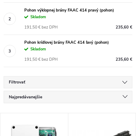
Pohon výklopnej brány FAAC 414 pravý (pohon)
Skladom
191,50 € bez DPH
235,60 €
Pohon krídlovej brány FAAC 414 ľavý (pohon)
Skladom
191,50 € bez DPH
235,60 €
Filtrovať
R
Najpredávanejšie
a
Najlacnejšie
V
Najdrahšie
d
ý
Abecedne