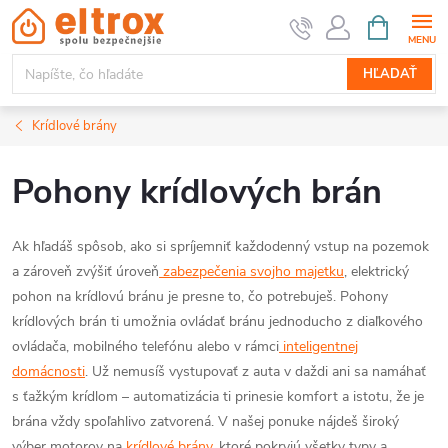
Prejsť
NÁKUPN
KOŠÍK
na
obsah
HĽADAŤ
Krídlové brány
Pohony krídlových brán
Ak hľadáš spôsob, ako si spríjemniť každodenný vstup na pozemok
a zároveň zvýšiť úroveň
zabezpečenia svojho majetku
, elektrický
pohon na krídlovú bránu je presne to, čo potrebuješ. Pohony
krídlových brán ti umožnia ovládať bránu jednoducho z diaľkového
ovládača, mobilného telefónu alebo v rámci
inteligentnej
domácnosti
. Už nemusíš vystupovať z auta v daždi ani sa namáhať
s ťažkým krídlom – automatizácia ti prinesie komfort a istotu, že je
brána vždy spoľahlivo zatvorená. V našej ponuke nájdeš široký
výber motorov na
krídlové brány
, ktoré pokryjú všetky typy a