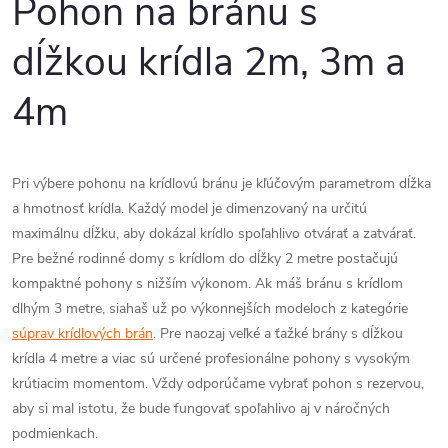
Pohon na bránu s
y
dĺžkou krídla 2m, 3m a
v
ý
4m
p
i
Pri výbere pohonu na krídlovú bránu je kľúčovým parametrom dĺžka
a hmotnosť krídla. Každý model je dimenzovaný na určitú
s
maximálnu dĺžku, aby dokázal krídlo spoľahlivo otvárať a zatvárať.
u
Pre bežné rodinné domy s krídlom do dĺžky 2 metre postačujú
kompaktné pohony s nižším výkonom. Ak máš bránu s krídlom
dlhým 3 metre, siahaš už po výkonnejších modeloch z kategórie
súprav krídlových brán
. Pre naozaj veľké a ťažké brány s dĺžkou
krídla 4 metre a viac sú určené profesionálne pohony s vysokým
krútiacim momentom. Vždy odporúčame vybrať pohon s rezervou,
aby si mal istotu, že bude fungovať spoľahlivo aj v náročných
podmienkach.