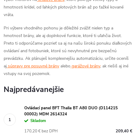
hmotnosti krídel, od ľahkých plotových brán až po ťažké kované
vráta.
Pri výbere vhodného pohonu je dôležité zvážiť nielen typ a
hmotnosť brány, ale aj doplnkové funkcie, ktoré ti uľahčia život.
Preto ti odporúčame pozrieť sa aj na našu širokú ponuku diaľkových
ovládaní and fotobuniek, ktoré sú nevyhnutné pre bezpečnú
prevádzku. Ak plánuješ komplexnejšiu automatizáciu, určite oceníš
aj
súpravy pre posuvné brány
alebo
garážové brány
, ak riešiš aj iné
vstupy na svoj pozemok.
Najpredávanejšie
Ovládací panel BFT Thalia BT A80 DUO (D114215
00002) MDM 2614324
Skladom
170,20 € bez DPH
209,40 €