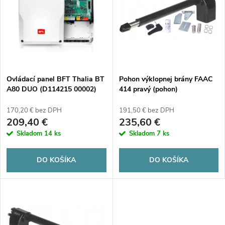
e
p
n
i
i
s
e
Ovládací panel BFT Thalia BT
Pohon výklopnej brány FAAC
A80 DUO (D114215 00002)
414 pravý (pohon)
p
MDM 2614324
p
170,20 € bez DPH
191,50 € bez DPH
r
209,40 €
235,60 €
r
Skladom
14 ks
Skladom
7 ks
o
o
DO KOŠÍKA
DO KOŠÍKA
d
d
u
u
k