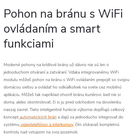
Pohon na bránu s WiFi
ovládaním a smart
funkciami
Moderné pohony na krídlové brány už dávno nie sú len o
jednoduchom otváraní a zatváraní. Vďaka integrovanému WiFi
modulu môžeš pohon na bránu s WiFi ovládaním prepojiť so svojou
domácou sieťou a ovládať ho odkiaľkoľvek na svete cez mobilnú
aplikáciu. Môžeš tak napríklad otvoriť bránu kuriérovi, keď nie si
doma, alebo skontrolovať, či si ju pred odchodom na dovolenku
naozaj zavrel. Tieto inteligentné funkcie výborne dopĺňajú celkový
koncept
automatických brán
a dajú sa jednoducho integrovať do
systému
videotelefónov a interkomov
, čím získavaš kompletnú
kontrolu nad vstupom na svoj pozemok.