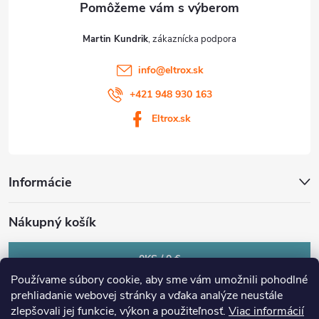
Martin Kundrik
info
@
eltrox.sk
+421 948 930 163
Eltrox.sk
Informácie
Nákupný košík
0
KS /
0 €
Používame súbory cookie, aby sme vám umožnili pohodlné
prehliadanie webovej stránky a vďaka analýze neustále
zlepšovali jej funkcie, výkon a použiteľnosť.
Viac informácií