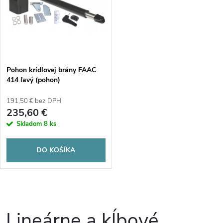
k
t
t
o
o
v
Pohon krídlovej brány FAAC
v
414 ľavý (pohon)
191,50 € bez DPH
235,60 €
Skladom
8 ks
DO KOŠÍKA
O
v
Lineárne a kĺbové