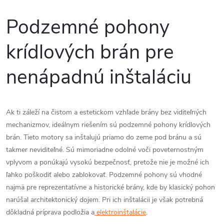
Podzemné pohony
krídlových brán pre
nenápadnú inštaláciu
Ak ti záleží na čistom a estetickom vzhľade brány bez viditeľných
mechanizmov, ideálnym riešením sú podzemné pohony krídlových
brán. Tieto motory sa inštalujú priamo do zeme pod bránu a sú
takmer neviditeľné. Sú mimoriadne odolné voči poveternostným
vplyvom a ponúkajú vysokú bezpečnosť, pretože nie je možné ich
ľahko poškodiť alebo zablokovať. Podzemné pohony sú vhodné
najmä pre reprezentatívne a historické brány, kde by klasický pohon
narúšal architektonický dojem. Pri ich inštalácii je však potrebná
dôkladná príprava podložia a
elektroinštalácie
.