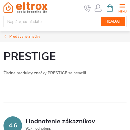
Prejsť
NÁKUPN
KOŠÍK
na
obsah
HĽADAŤ
Predávané značky
PRESTIGE
Žiadne produkty značky
PRESTIGE
sa nenašli...
Hodnotenie zákazníkov
4,6
917 hodnotení