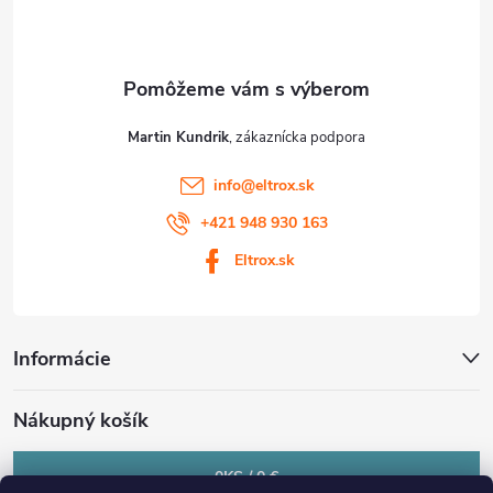
i
e
Martin Kundrik
info
@
eltrox.sk
+421 948 930 163
Eltrox.sk
Informácie
Nákupný košík
0
KS /
0 €