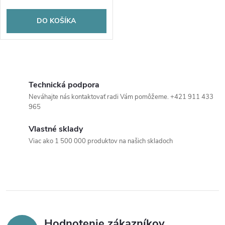
o
o
DO KOŠÍKA
d
d
u
O
u
k
v
Technická podpora
k
Neváhajte nás kontaktovať radi Vám pomôžeme. +421 911 433
t
l
965
t
á
o
Vlastné sklady
o
Viac ako 1 500 000 produktov na našich skladoch
d
v
a
v
c
i
Hodnotenie zákazníkov