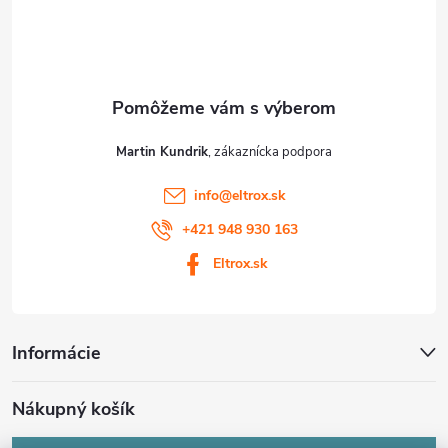
u
i
e
Martin Kundrik
info
@
eltrox.sk
+421 948 930 163
Eltrox.sk
Informácie
Nákupný košík