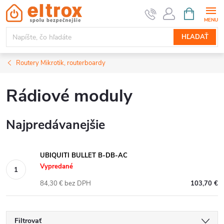
Prejsť
NÁKUPN
KOŠÍK
na
obsah
HĽADAŤ
Routery Mikrotik, routerboardy
Rádiové moduly
Najpredávanejšie
UBIQUITI BULLET B-DB-AC
Vypredané
84,30 € bez DPH
103,70 €
Filtrovať