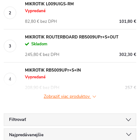
MIKROTIK L009UIGS-RM
Vypredané
82,80 € bez DPH
101,80 €
MIKROTIK ROUTERBOARD RB5009UPr+S+OUT
Skladom
245,80 € bez DPH
302,30 €
MIKROTIK RB5009UPr+S+IN
Vypredané
208,90 € bez DPH
257 €
Zobraziť viac produktov
Filtrovať
R
Najpredávanejšie