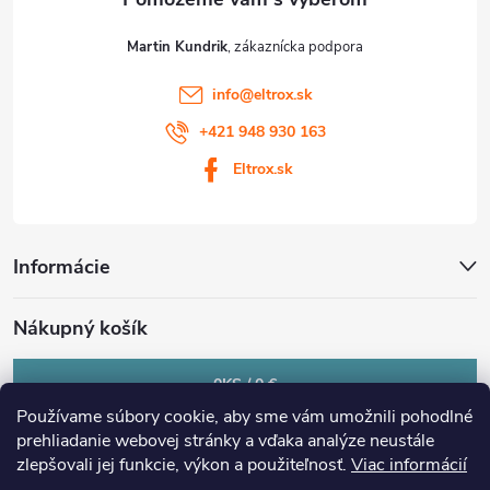
Martin Kundrik
info
@
eltrox.sk
+421 948 930 163
Eltrox.sk
Informácie
Nákupný košík
0
KS /
0 €
Používame súbory cookie, aby sme vám umožnili pohodlné
prehliadanie webovej stránky a vďaka analýze neustále
zlepšovali jej funkcie, výkon a použiteľnosť.
Viac informácií