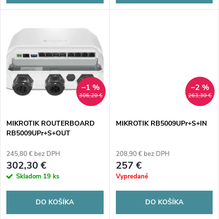
d
d
u
u
k
k
t
t
–1 %
–2 %
o
306,20 €
263,30 €
o
v
MIKROTIK ROUTERBOARD
MIKROTIK RB5009UPr+S+IN
v
RB5009UPr+S+OUT
245,80 € bez DPH
208,90 € bez DPH
302,30 €
257 €
Skladom
19 ks
Vypredané
DO KOŠÍKA
DO KOŠÍKA