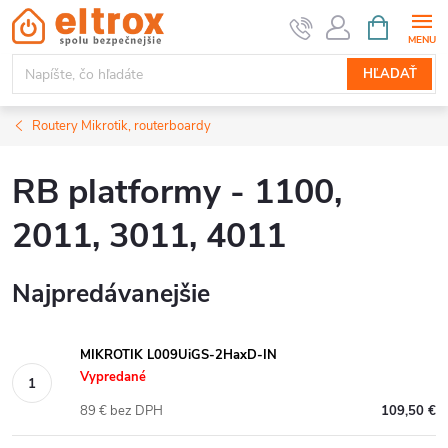
Prejsť
NÁKUPN
KOŠÍK
na
obsah
HĽADAŤ
Routery Mikrotik, routerboardy
RB platformy - 1100,
2011, 3011, 4011
Najpredávanejšie
MIKROTIK L009UiGS-2HaxD-IN
Vypredané
89 € bez DPH
109,50 €