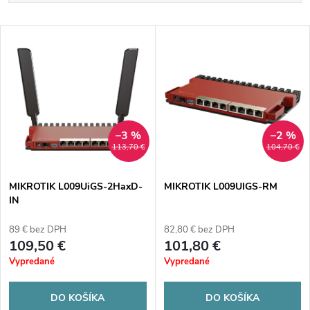
a
Najlacnejšie
V
Najdrahšie
d
ý
Abecedne
e
p
n
i
–3 %
–2 %
113,70 €
104,70 €
i
s
e
MIKROTIK L009UiGS-2HaxD-
MIKROTIK L009UIGS-RM
IN
p
p
89 € bez DPH
82,80 € bez DPH
r
109,50 €
101,80 €
r
Vypredané
Vypredané
o
o
DO KOŠÍKA
DO KOŠÍKA