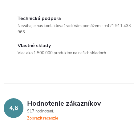
O
v
Technická podpora
Neváhajte nás kontaktovať radi Vám pomôžeme. +421 911 433
l
965
á
Vlastné sklady
Viac ako 1 500 000 produktov na našich skladoch
d
a
c
i
Hodnotenie zákazníkov
e
4,6
917 hodnotení
p
Zobraziť recenzie
r