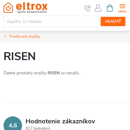
Prejsť
NÁKUPN
KOŠÍK
na
obsah
HĽADAŤ
Predávané značky
RISEN
Žiadne produkty značky
RISEN
sa nenašli...
Hodnotenie zákazníkov
4,6
917 hodnotení