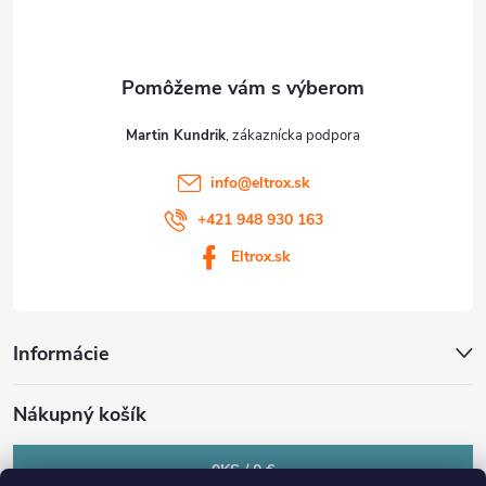
i
e
Martin Kundrik
info
@
eltrox.sk
+421 948 930 163
Eltrox.sk
Informácie
Nákupný košík
0
KS /
0 €