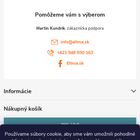
e
Martin Kundrik
info
@
eltrox.sk
+421 948 930 163
Eltrox.sk
Informácie
Nákupný košík
0
KS /
0 €
Používame súbory cookie, aby sme vám umožnili pohodlné