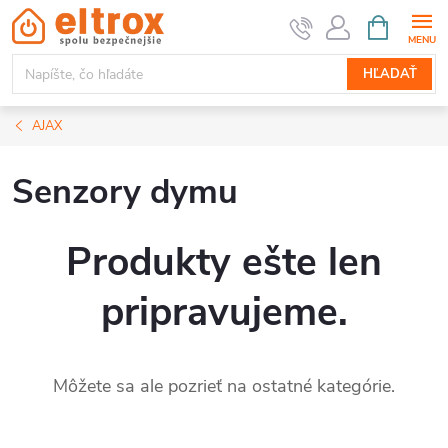
Prejsť
NÁKUPN
KOŠÍK
na
obsah
HĽADAŤ
AJAX
Senzory dymu
Produkty ešte len
pripravujeme.
Môžete sa ale pozrieť na ostatné kategórie.