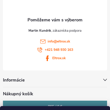
i
e
Martin Kundrik
info
@
eltrox.sk
+421 948 930 163
Eltrox.sk
Informácie
Nákupný košík
0
KS /
0 €