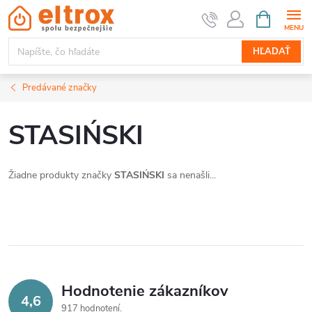
Prejsť
NÁKUPN
KOŠÍK
na
obsah
HĽADAŤ
Predávané značky
STASIŃSKI
Žiadne produkty značky
STASIŃSKI
sa nenašli...
Hodnotenie zákazníkov
4,6
917 hodnotení