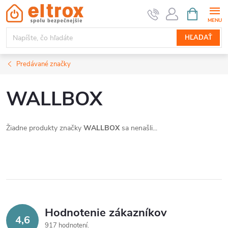
Prejsť
NÁKUPN
KOŠÍK
na
obsah
HĽADAŤ
Predávané značky
WALLBOX
Žiadne produkty značky
WALLBOX
sa nenašli...
Hodnotenie zákazníkov
4,6
917 hodnotení