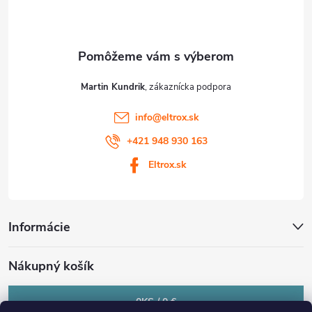
i
e
Martin Kundrik
info
@
eltrox.sk
+421 948 930 163
Eltrox.sk
Informácie
Nákupný košík
0
KS /
0 €