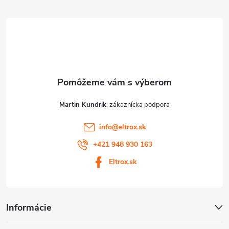
t
i
e
Martin Kundrik
info
@
eltrox.sk
+421 948 930 163
Eltrox.sk
Informácie