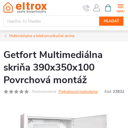
Prejsť
NÁKUPN
KOŠÍK
na
obsah
HĽADAŤ
Multimédialne a telekomunikačné skrine
Getfort Multimediálna
skriňa 390x350x100
Povrchová montáž
Neohodnotené
Podrobnosti hodnotenia
Kód:
23832