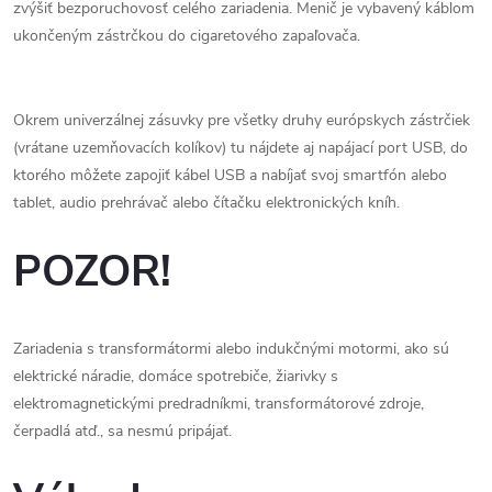
zvýšiť bezporuchovosť celého zariadenia. Menič je vybavený káblom
ukončeným zástrčkou do cigaretového zapaľovača.
Okrem univerzálnej zásuvky pre všetky druhy európskych zástrčiek
(vrátane uzemňovacích kolíkov) tu nájdete aj napájací port USB, do
ktorého môžete zapojiť kábel USB a nabíjať svoj smartfón alebo
tablet, audio prehrávač alebo čítačku elektronických kníh.
POZOR!
Zariadenia s transformátormi alebo indukčnými motormi, ako sú
elektrické náradie, domáce spotrebiče, žiarivky s
elektromagnetickými predradníkmi, transformátorové zdroje,
čerpadlá atď., sa nesmú pripájať.