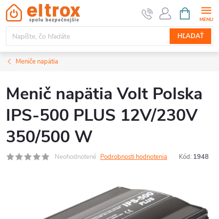
Prejsť
NÁKUPN
KOŠÍK
na
obsah
HĽADAŤ
Meniče napätia
Menič napätia Volt Polska
IPS-500 PLUS 12V/230V
350/500 W
Neohodnotené
Podrobnosti hodnotenia
Kód:
1948