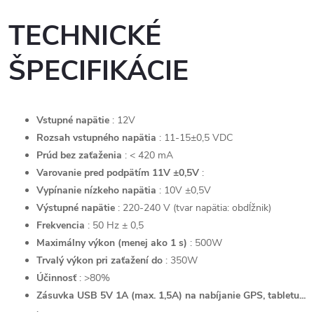
TECHNICKÉ
ŠPECIFIKÁCIE
Vstupné napätie
: 12V
Rozsah vstupného napätia
: 11-15±0,5 VDC
Prúd bez zaťaženia
: < 420 mA
Varovanie pred podpätím 11V ±0,5V
:
Vypínanie nízkeho napätia
: 10V ±0,5V
Výstupné napätie
: 220-240 V (tvar napätia: obdĺžnik)
Frekvencia
: 50 Hz ± 0,5
Maximálny výkon (menej ako 1 s)
: 500W
Trvalý výkon pri zaťažení do
: 350W
Účinnosť
: >80%
Zásuvka USB 5V 1A (max. 1,5A) na nabíjanie GPS, tabletu...
: