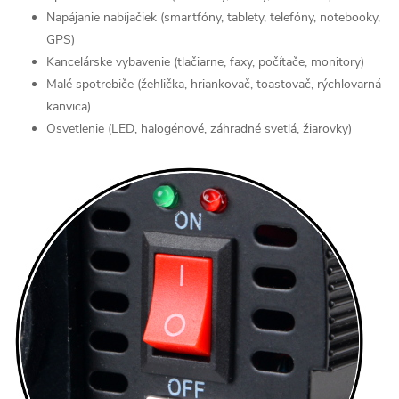
Napájanie nabíjačiek (smartfóny, tablety, telefóny, notebooky,
GPS)
Kancelárske vybavenie (tlačiarne, faxy, počítače, monitory)
Malé spotrebiče (žehlička, hriankovač, toastovač, rýchlovarná
kanvica)
Osvetlenie (LED, halogénové, záhradné svetlá, žiarovky)