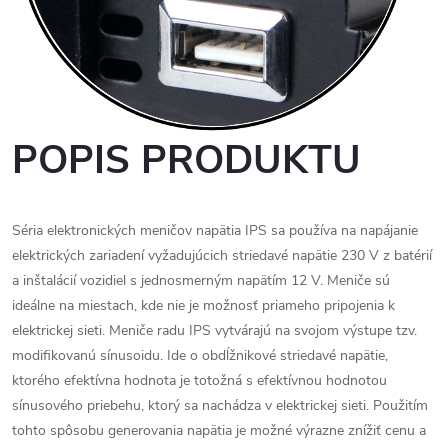
POPIS PRODUKTU
Séria elektronických meničov napätia IPS sa používa na napájanie
elektrických zariadení vyžadujúcich striedavé napätie 230 V z batérií
a inštalácií vozidiel s jednosmerným napätím 12 V. Meniče sú
ideálne na miestach, kde nie je možnosť priameho pripojenia k
elektrickej sieti. Meniče radu IPS vytvárajú na svojom výstupe tzv.
modifikovanú sínusoidu. Ide o obdĺžnikové striedavé napätie,
ktorého efektívna hodnota je totožná s efektívnou hodnotou
sínusového priebehu, ktorý sa nachádza v elektrickej sieti. Použitím
tohto spôsobu generovania napätia je možné výrazne znížiť cenu a