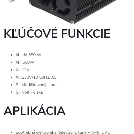
KĽÚČOVÉ FUNKCIE
M
: do 350 W
M
: 500W
N
: 12V
N
: 230V/10 50Hz/0,5
P
: Modifikovaný sinus
G
: Volt Polska
APLIKÁCIA
Spotrebná elektronika (televízory, tunery, hi-fi, DVD)