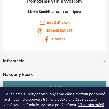
Martin Kundrik
info
@
eltrox.sk
+421 948 930 163
Eltrox.sk
Informácie
Nákupný košík
0
KS /
0 €
Používame súbory cookie, aby sme vám umožnili pohodlné
prehliadanie webovej stránky a vďaka analýze neustále
zlepšovali jej funkcie, výkon a použiteľnosť.
Viac informácií