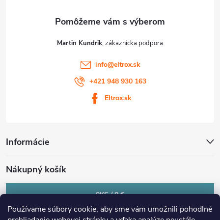
e
Martin Kundrik
info
@
eltrox.sk
+421 948 930 163
Eltrox.sk
Informácie
Nákupný košík
0
KS /
0 €
Používame súbory cookie, aby sme vám umožnili pohodlné