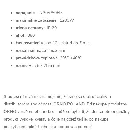
napájanie
: ~230V/50Hz
maximálne zaťaženie
: 1200W
trieda ochrany
: IP 20
uhol
: 360°
čas osvetlenia
: od 10 sekúnd do 7 min.
rozsah snímača
: max. 6 m
prevádzková teplota
: -20°C +40°C
rozmery
: 76 x 75,6 mm
S potešením vám oznamujeme, že sme sa stali oficiálnym
distribútorom spoločnosti ORNO POLAND. Pri nákupe produktov
ORNO v našom obchode si môžete byť istí, že dostanete originálny
produkt vysokej kvality a čo je najdôležitejšie, po nákupe
poskytujeme plnú technickú podporu a pomoc!