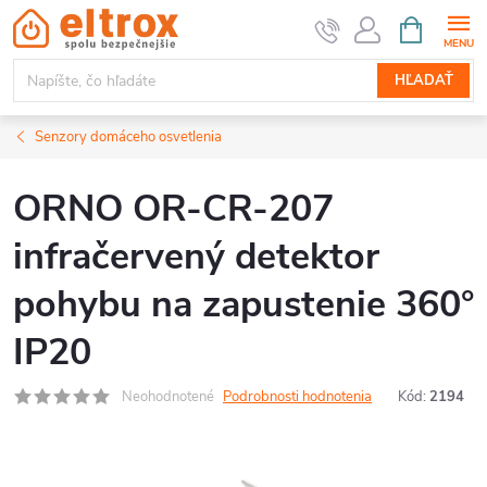
Prejsť
NÁKUPN
KOŠÍK
na
obsah
HĽADAŤ
Senzory domáceho osvetlenia
ORNO OR-CR-207
infračervený detektor
pohybu na zapustenie 360°
IP20
Neohodnotené
Podrobnosti hodnotenia
Kód:
2194