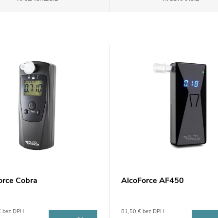
orce Cobra
AlcoForce AF450
€ bez DPH
81,50 € bez DPH