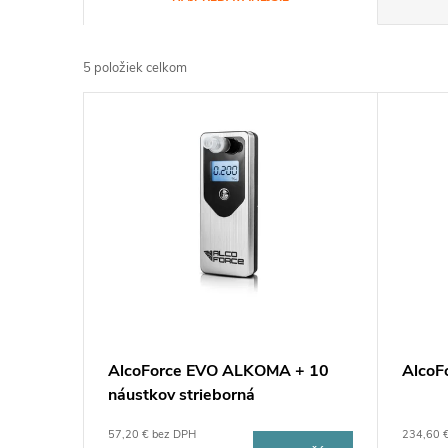
a
5
položiek celkom
d
V
e
ý
n
p
i
i
e
s
p
p
AlcoForce EVO ALKOMA + 10
AlcoF
r
náustkov strieborná
r
o
57,20 € bez DPH
234,60 