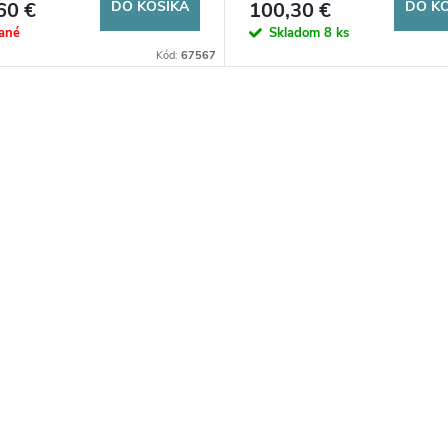
60 €
DO KOŠÍKA
100,30 €
DO K
ané
Skladom
8 ks
Kód:
67567