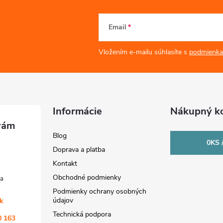
Email
Vložením e-mailu súhlasíte s
podmienka
Informácie
Nákupný ko
Blog
0
KS 
Doprava a platba
Kontakt
Obchodné podmienky
Podmienky ochrany osobných
údajov
sk
Technická podpora
0 163