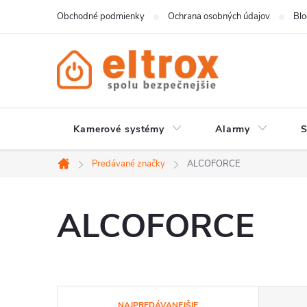
Prejsť
Obchodné podmienky
Ochrana osobných údajov
Bl
na
obsah
Kamerové systémy
Alarmy
Predávané značky
ALCOFORCE
Domov
ALCOFORCE
R
NAJPREDÁVANEJŠIE