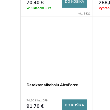
o
70,40 €
DO KOŠÍKA
288,
d
Skladom
1 ks
Vypred
d
Kód:
5421
u
u
k
k
t
t
o
o
v
v
Detektor alkoholu AlcoForce
74,60 € bez DPH
91,70 €
DO KOŠÍKA