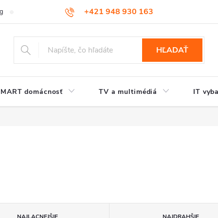
+421 948 930 163
og
Kontakt
HĽADAŤ
SMART domácnosť
TV a multimédiá
IT vyb
NAJLACNEJŠIE
NAJDRAHŠIE