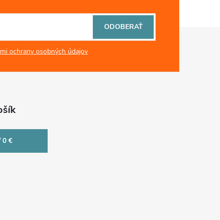
ODOBERAŤ
mi ochrany osobných údajov
šík
/
0 €