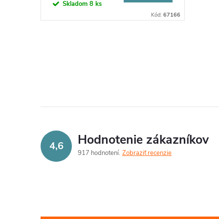
Skladom
8 ks
Kód:
67166
O
v
l
á
d
Hodnotenie zákazníkov
4,6
a
917 hodnotení
Zobraziť recenzie
c
i
e