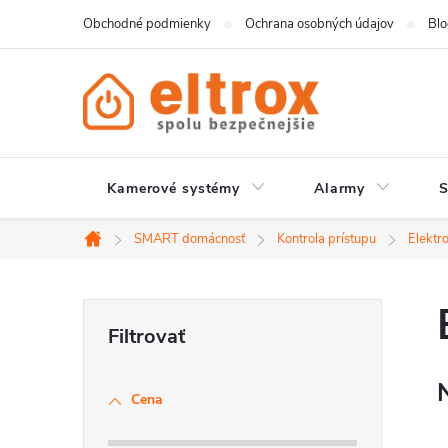
Prejsť
Obchodné podmienky
Ochrana osobných údajov
Bl
na
obsah
Kamerové systémy
Alarmy
SMART domácnosť
Kontrola prístupu
Elektr
Domov
B
o
Cena
č