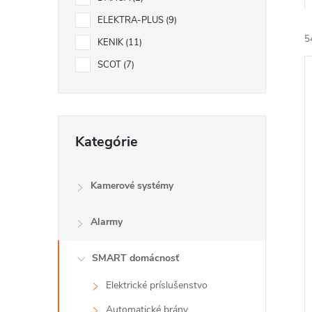
ELEKTRA-PLUS
9
5
KENIK
11
SCOT
7
Preskočiť
Kategórie
kategórie
i
i
Kamerové systémy
Alarmy
SMART domácnosť
Elektrické príslušenstvo
Automatické brány