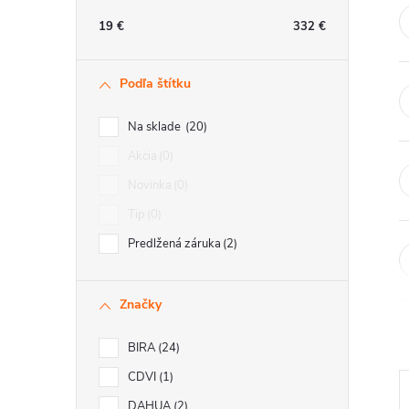
n
19
€
332
€
ý
Podľa štítku
p
Na sklade
20
a
Akcia
0
Novinka
0
n
Tip
0
e
Predlžená záruka
2
l
Značky
BIRA
24
CDVI
1
DAHUA
2