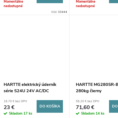
o
Momentálne
Momentálne
d
nedostupné
nedostupné
d
Kód:
33444
u
u
k
k
t
t
o
o
v
v
HARTTE elektrický úderník
HARTTE MG280SR-
série S24U 24V AC/DC
280kg čierny
štandard
elektromagnetický sp
18,70 € bez DPH
58,20 € bez DPH
monitorovaním a sign
23 €
DO KOŠÍKA
71,60 €
DO
Skladom
17 ks
Skladom
14 ks