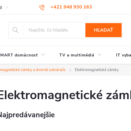
+421 948 930 163
og
Kontakt
HĽADAŤ
SMART domácnosť
TV a multimédiá
IT vyb
omagnetické zámky a dverné zatvárače
Elektromagnetické zámky
Elektromagnetické zám
Najpredávanejšie