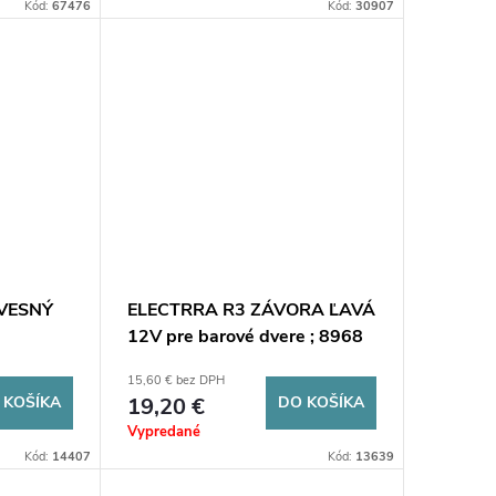
Kód:
67476
Kód:
30907
ÁVESNÝ
ELECTRRA R3 ZÁVORA ĽAVÁ
12V pre barové dvere ; 8968
15,60 € bez DPH
 KOŠÍKA
19,20 €
DO KOŠÍKA
Vypredané
Kód:
14407
Kód:
13639