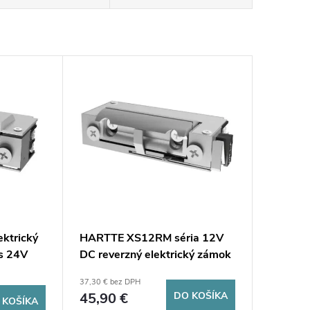
ktrický
HARTTE XS12RM séria 12V
 s 24V
DC reverzný elektrický zámok
stémom
s monitorovaním
37,30 € bez DPH
45,90 €
DO KOŠÍKA
 KOŠÍKA