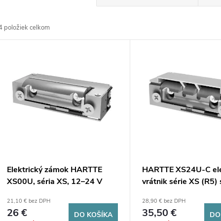
a
4
položiek celkom
d
V
e
ý
n
p
e
s
p
p
Elektrický zámok HARTTE
HARTTE XS24U-C ele
r
XS00U, séria XS, 12–24 V
vrátnik série XS (R5)
r
AC/DC, nízkonapäťový
AC/DC násuvným sy
21,10 € bez DPH
28,90 € bez DPH
o
26 €
35,50 €
DO KOŠÍKA
DO