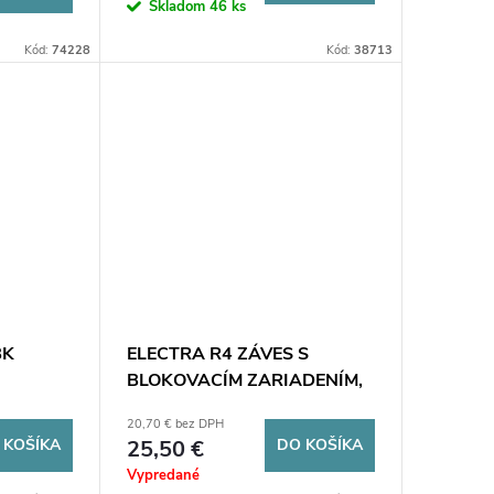
Skladom
46 ks
Kód:
74228
Kód:
38713
BK
ELECTRA R4 ZÁVES S
BLOKOVACÍM ZARIADENÍM,
ínač s
S PAMÄŤOU, VARIABILNÝ
20,70 € bez DPH
alizáciou
SPOTREBA PRÚDU
 KOŠÍKA
25,50 €
DO KOŠÍKA
Vypredané