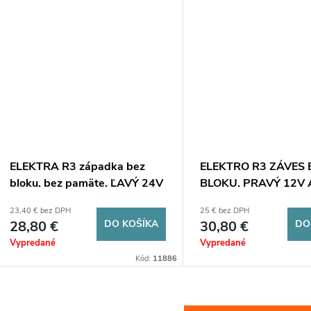
ELEKTRA R3 západka bez
ELEKTRO R3 ZÁVES 
bloku. bez pamäte. ĽAVÝ 24V
BLOKU. PRAVÝ 12V 
DC - reverzibilný
nepretržitá prevádzk
23,40 € bez DPH
25 € bez DPH
12.12P-AC
28,80 €
DO KOŠÍKA
30,80 €
DO
Vypredané
Vypredané
Kód:
11886