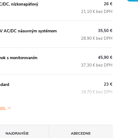
26 €
C/DC, nízkonapäťový
21,10 € bez DPH
35,50 €
 24V AC/DC násuvným systémom
28,90 € bez DPH
45,90 €
ok s monitorovaním
37,30 € bez DPH
23 €
ndard
18,70 € bez DPH
ktov
NAJDRAHŠIE
ABECEDNE