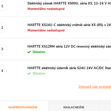
Elektrický zámok HARTTE XS00U, séria XS, 12–24 V A
Momentálne nedostupné
HARTTE XS24U-C elektrický vrátnik série XS (R5) s
Momentálne nedostupné
HARTTE XS12RM séria 12V DC reverzný elektrický zám
Skladom
HARTTE elektrický úderník série S24U 24V AC/DC šta
Skladom
Zobraziť viac produ
R
NAJPREDÁVANEJŠIE
NAJLACNEJŠIE