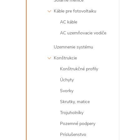
Solárne meniče
Káble pre fotovoltaiku
AC káble
l
AC uzemňovacie vodiče
Uzemnenie systému
Konštrukcie
Konštrukčné profily
Úchyty
i
Svorky
Skrutky, matice
Trojuholníky
Pozemné podpery
r
Príslušenstvo