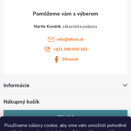
e
Martin Kundrik
info
@
eltrox.sk
+421 948 930 163
Eltrox.sk
Informácie
Nákupný košík
0
KS /
0 €
Používame súbory cookie, aby sme vám umožnili pohodlné