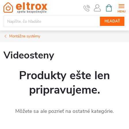
Prejsť
NÁKUPN
KOŠÍK
na
obsah
HĽADAŤ
Montážne systémy
Videosteny
Produkty ešte len
pripravujeme.
Môžete sa ale pozrieť na ostatné kategórie.